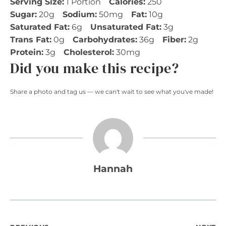
Serving Size:
1 Portion
Calories:
250
Sugar:
20g
Sodium:
50mg
Fat:
10g
Saturated Fat:
6g
Unsaturated Fat:
3g
Trans Fat:
0g
Carbohydrates:
36g
Fiber:
2g
Protein:
3g
Cholesterol:
30mg
Did you make this recipe?
Share a photo and tag us — we can't wait to see what you've made!
Hannah