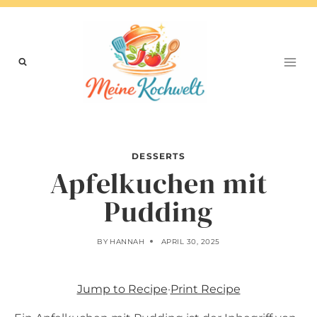
Skip
to
content
DESSERTS
Apfelkuchen mit
Pudding
BY
HANNAH
APRIL 30, 2025
Jump to Recipe
·
Print Recipe