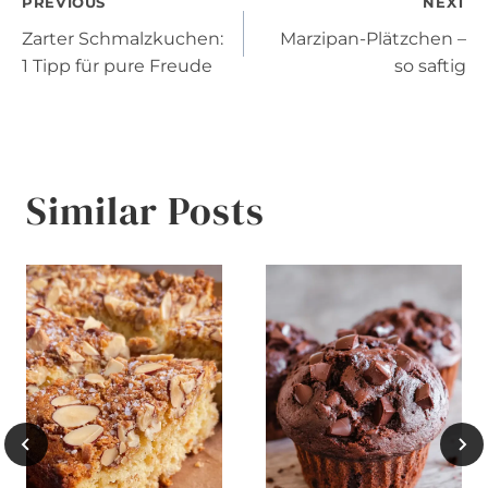
Post
PREVIOUS
NEXT
Zarter Schmalzkuchen:
Marzipan-Plätzchen –
navigation
1 Tipp für pure Freude
so saftig
Similar Posts