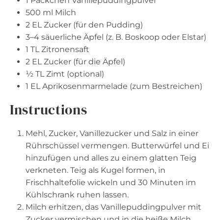
1
Päckchen Vanillepuddingpulver
500
ml Milch
2
EL Zucker (für den Pudding)
3
–
4
säuerliche Äpfel (z. B. Boskoop oder Elstar)
1
TL Zitronensaft
2
EL Zucker (für die Äpfel)
½
TL Zimt (optional)
1
EL Aprikosenmarmelade (zum Bestreichen)
Instructions
Mehl, Zucker, Vanillezucker und Salz in einer
Rührschüssel vermengen. Butterwürfel und Ei
hinzufügen und alles zu einem glatten Teig
verkneten. Teig als Kugel formen, in
Frischhaltefolie wickeln und 30 Minuten im
Kühlschrank ruhen lassen.
Milch erhitzen, das Vanillepuddingpulver mit
Zucker vermischen und in die heiße Milch