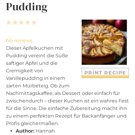
Pudding
1
2
3
4
5
S
S
S
S
S
t
t
t
t
t
No reviews
a
a
a
a
a
Dieser Apfelkuchen mit
r
r
r
r
r
Pudding vereint die Süße
s
s
s
s
saftiger Äpfel und die
Cremigkeit von
PRINT RECIPE
Vanillepudding in einem
zarten Mürbeteig. Ob zum
Nachmittagskaffee, als Dessert oder einfach für
zwischendurch – dieser Kuchen ist ein wahres Fest
für die Sinne. Die einfache Zubereitung macht ihn
zu einem perfekten Rezept für Backanfänger und
Profis gleichermaßen.
Author:
Hannah