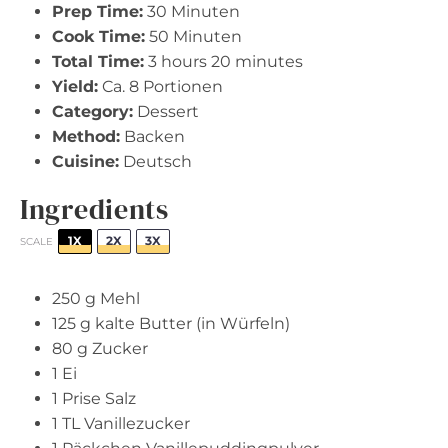
Prep Time:
30 Minuten
Cook Time:
50 Minuten
Total Time:
3 hours 20 minutes
Yield:
Ca. 8 Portionen
Category:
Dessert
Method:
Backen
Cuisine:
Deutsch
Ingredients
1X
2X
3X
SCALE
250 g
Mehl
125 g
kalte Butter (in Würfeln)
80 g
Zucker
1
Ei
1
Prise Salz
1
TL Vanillezucker