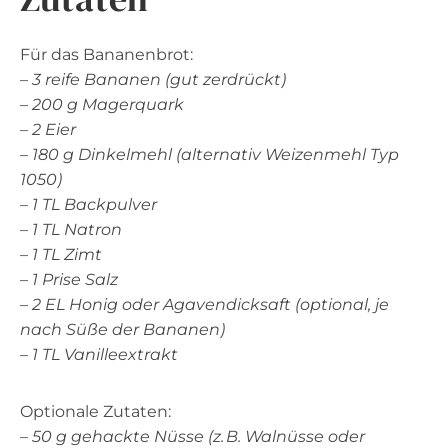
Für das Bananenbrot:
–
3 reife Bananen (gut zerdrückt)
–
200 g Magerquark
–
2 Eier
–
180 g Dinkelmehl (alternativ Weizenmehl Typ
1050)
–
1 TL Backpulver
–
1 TL Natron
–
1 TL Zimt
–
1 Prise Salz
–
2 EL Honig oder Agavendicksaft (optional, je
nach Süße der Bananen)
–
1 TL Vanilleextrakt
Optionale Zutaten:
–
50 g gehackte Nüsse (z. B. Walnüsse oder