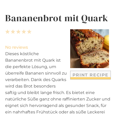
Bananenbrot mit Quark
1
2
3
4
5
S
S
S
S
S
t
t
t
t
t
No reviews
a
a
a
a
a
Dieses köstliche
r
r
r
r
r
Bananenbrot mit Quark ist
s
s
s
s
die perfekte Lösung, um
überreife Bananen sinnvoll zu
PRINT RECIPE
verarbeiten. Dank des Quarks
wird das Brot besonders
saftig und bleibt lange frisch. Es bietet eine
natürliche Süße ganz ohne raffinierten Zucker und
eignet sich hervorragend als gesunder Snack, für
ein nahrhaftes Frühstück oder als süße Leckerei