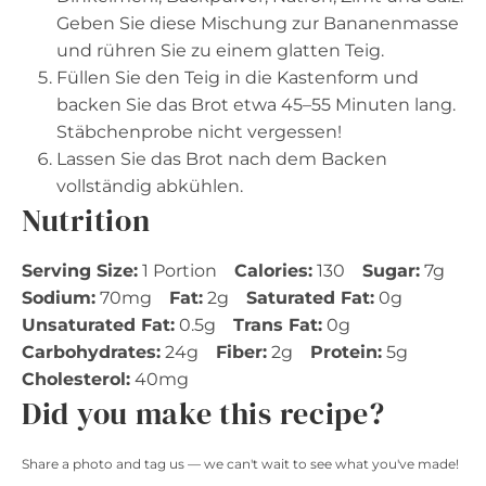
Geben Sie diese Mischung zur Bananenmasse
und rühren Sie zu einem glatten Teig.
Füllen Sie den Teig in die Kastenform und
backen Sie das Brot etwa 45–55 Minuten lang.
Stäbchenprobe nicht vergessen!
Lassen Sie das Brot nach dem Backen
vollständig abkühlen.
Nutrition
Serving Size:
1 Portion
Calories:
130
Sugar:
7g
Sodium:
70mg
Fat:
2g
Saturated Fat:
0g
Unsaturated Fat:
0.5g
Trans Fat:
0g
Carbohydrates:
24g
Fiber:
2g
Protein:
5g
Cholesterol:
40mg
Did you make this recipe?
Share a photo and tag us — we can't wait to see what you've made!