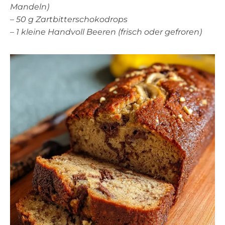
Mandeln)
–
50 g Zartbitterschokodrops
–
1 kleine Handvoll Beeren (frisch oder gefroren)