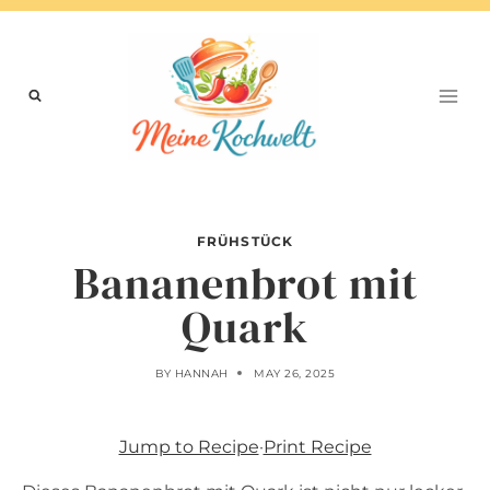
Skip
to
content
FRÜHSTÜCK
Bananenbrot mit
Quark
BY
HANNAH
MAY 26, 2025
Jump to Recipe
·
Print Recipe