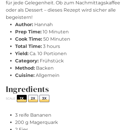
für jede Gelegenheit. Ob zum Nachmittagskaffee
oder als Dessert – dieses Rezept wird sicher alle
begeistern!
Author:
Hannah
Prep Time:
10 Minuten
Cook Time:
50 Minuten
Total Time:
3 hours
Yield:
Ca. 10 Portionen
Category:
Frühstück
Method:
Backen
Cuisine:
Allgemein
Ingredients
1X
2X
3X
SCALE
3
reife Bananen
200 g
Magerquark
2
Eier