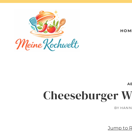
Skip
to
content
HOM
A
Cheeseburger W
BY
HANN
Jump to 