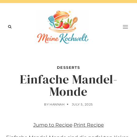
Skip
to
content
DESSERTS
Einfache Mandel-
Monde
BY
HANNAH
JULY 5, 2025
Jump to Recipe
·
Print Recipe