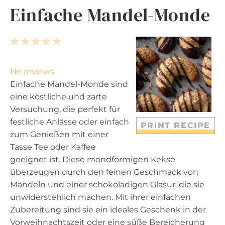
Einfache Mandel-Monde
1
2
3
4
5
S
S
S
S
S
t
t
t
t
t
No reviews
a
a
a
a
a
Einfache Mandel-Monde sind
r
r
r
r
r
eine köstliche und zarte
s
s
s
s
Versuchung, die perfekt für
festliche Anlässe oder einfach
PRINT RECIPE
zum Genießen mit einer
Tasse Tee oder Kaffee
geeignet ist. Diese mondförmigen Kekse
überzeugen durch den feinen Geschmack von
Mandeln und einer schokoladigen Glasur, die sie
unwiderstehlich machen. Mit ihrer einfachen
Zubereitung sind sie ein ideales Geschenk in der
Vorweihnachtszeit oder eine süße Bereicherung