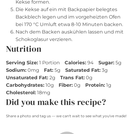
Kekse formen.
Die Kekse auf ein mit Backpapier belegtes
Backblech legen und im vorgeheizten Ofen
bei 170 °C Umluft etwa 8-10 Minuten backen.
Nach dem Backen auskühlen lassen und mit
Schokoglasur verzieren.
Nutrition
Serving Size:
1 Portion
Calories:
94
Sugar:
5g
Sodium:
0mg
Fat:
5g
Saturated Fat:
3g
Unsaturated Fat:
2g
Trans Fat:
0g
Carbohydrates:
10g
Fiber:
0g
Protein:
1g
Cholesterol:
18mg
Did you make this recipe?
Share a photo and tag us — we can't wait to see what you've made!