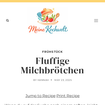
Skip
to
content
FRÜHSTÜCK
Fluffige
Milchbrötchen
BY
HANNAH
MAY 23, 2025
Jump to Recipe
·
Print Recipe