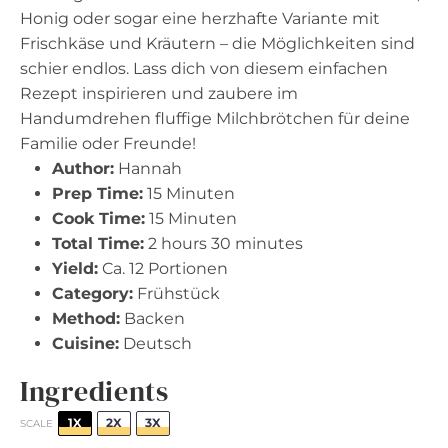
Honig oder sogar eine herzhafte Variante mit
Frischkäse und Kräutern – die Möglichkeiten sind
schier endlos. Lass dich von diesem einfachen
Rezept inspirieren und zaubere im
Handumdrehen fluffige Milchbrötchen für deine
Familie oder Freunde!
Author:
Hannah
Prep Time:
15 Minuten
Cook Time:
15 Minuten
Total Time:
2 hours 30 minutes
Yield:
Ca. 12 Portionen
Category:
Frühstück
Method:
Backen
Cuisine:
Deutsch
Ingredients
1X
2X
3X
SCALE