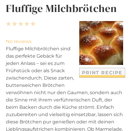
Fluffige Milchbrötchen
1
2
3
4
5
S
S
S
S
S
t
t
t
t
t
No reviews
a
a
a
a
a
Fluffige Milchbrötchen sind
r
r
r
r
r
das perfekte Gebäck für
s
s
s
s
jeden Anlass – sei es zum
Frühstück oder als Snack
PRINT RECIPE
zwischendurch. Diese zarten,
butterweichen Brötchen
verwöhnen nicht nur den Gaumen, sondern auch
die Sinne mit ihrem verführerischen Duft, der
beim Backen durch die Küche strömt. Einfach
zuzubereiten und vielseitig einsetzbar, lassen sich
diese Brötchen pur genießen oder mit deinen
Lieblingsaufstrichen kombinieren. Ob Marmelade,