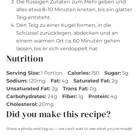
Die flüssigen Zutaten zum Mehl geben und
alles etwa 8–10 Minuten kneten, bis ein glatter
Teig entsteht.
Den Teig zu einer Kugel formen, in die
Schüssel zurücklegen, abdecken und an
einem warmen Ort ca. 60 Minuten gehen
lassen, bis er sich verdoppelt hat.
Nutrition
Serving Size:
1 Portion
Calories:
150
Sugar:
5g
Sodium:
120mg
Fat:
4g
Saturated Fat:
2g
Unsaturated Fat:
2g
Trans Fat:
0g
Carbohydrates:
24g
Fiber:
1g
Protein:
4g
Cholesterol:
20mg
Did you make this recipe?
Share a photo and tag us — we can't wait to see what you've made!