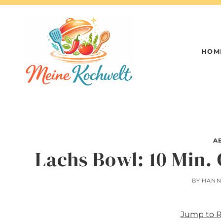
Skip
to
content
HOM
A
Lachs Bowl: 10 Min. 
BY
HAN
Jump to 