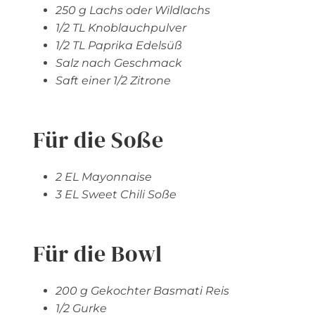
250 g Lachs oder Wildlachs
1/2 TL Knoblauchpulver
1/2 TL Paprika Edelsüß
Salz nach Geschmack
Saft einer 1/2 Zitrone
Für die Soße
2 EL Mayonnaise
3 EL Sweet Chili Soße
Für die Bowl
200 g Gekochter Basmati Reis
1/2 Gurke