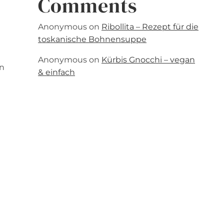
Comments
Anonymous
on
Ribollita – Rezept für die
toskanische Bohnensuppe
Anonymous
on
Kürbis Gnocchi – vegan
en
& einfach