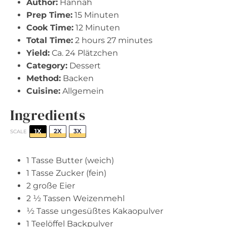
Author:
Hannah
Prep Time:
15 Minuten
Cook Time:
12 Minuten
Total Time:
2 hours 27 minutes
Yield:
Ca. 24 Plätzchen
Category:
Dessert
Method:
Backen
Cuisine:
Allgemein
Ingredients
1X
2X
3X
SCALE
1
Tasse Butter (weich)
1
Tasse Zucker (fein)
2
große Eier
2 ½
Tassen Weizenmehl
½
Tasse ungesüßtes Kakaopulver
1
Teelöffel Backpulver