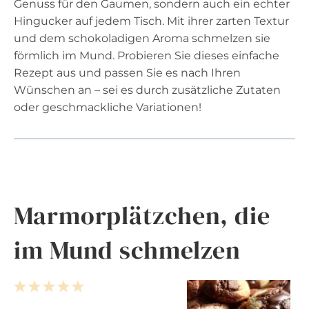
Genuss für den Gaumen, sondern auch ein echter
Hingucker auf jedem Tisch. Mit ihrer zarten Textur
und dem schokoladigen Aroma schmelzen sie
förmlich im Mund. Probieren Sie dieses einfache
Rezept aus und passen Sie es nach Ihren
Wünschen an – sei es durch zusätzliche Zutaten
oder geschmackliche Variationen!
Marmorplätzchen, die
im Mund schmelzen
1
2
3
4
5
S
S
S
S
S