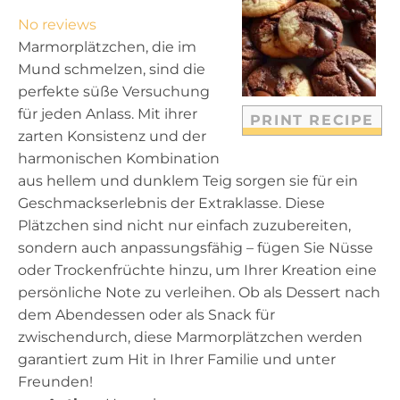
t
t
t
t
t
No reviews
a
a
a
a
a
Marmorplätzchen, die im
r
r
r
r
r
Mund schmelzen, sind die
s
s
s
s
perfekte süße Versuchung
für jeden Anlass. Mit ihrer
PRINT RECIPE
zarten Konsistenz und der
harmonischen Kombination
aus hellem und dunklem Teig sorgen sie für ein
Geschmackserlebnis der Extraklasse. Diese
Plätzchen sind nicht nur einfach zuzubereiten,
sondern auch anpassungsfähig – fügen Sie Nüsse
oder Trockenfrüchte hinzu, um Ihrer Kreation eine
persönliche Note zu verleihen. Ob als Dessert nach
dem Abendessen oder als Snack für
zwischendurch, diese Marmorplätzchen werden
garantiert zum Hit in Ihrer Familie und unter
Freunden!