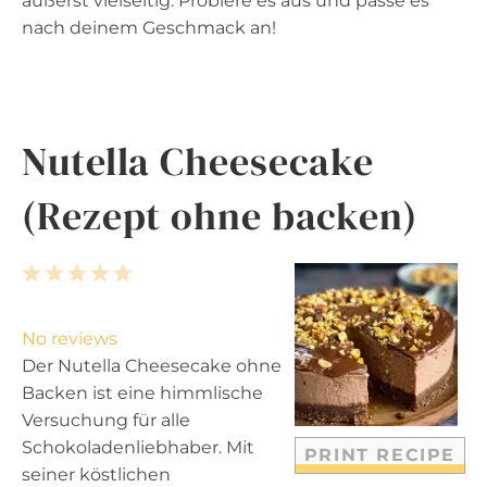
äußerst vielseitig. Probiere es aus und passe es
nach deinem Geschmack an!
Nutella Cheesecake
(Rezept ohne backen)
1
2
3
4
5
S
S
S
S
S
t
t
t
t
t
No reviews
a
a
a
a
a
Der Nutella Cheesecake ohne
r
r
r
r
r
Backen ist eine himmlische
s
s
s
s
Versuchung für alle
Schokoladenliebhaber. Mit
PRINT RECIPE
seiner köstlichen