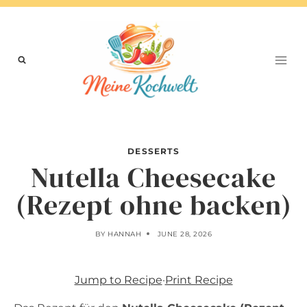
Skip
to
content
DESSERTS
Nutella Cheesecake
(Rezept ohne backen)
BY
HANNAH
JUNE 28, 2026
Jump to Recipe
·
Print Recipe