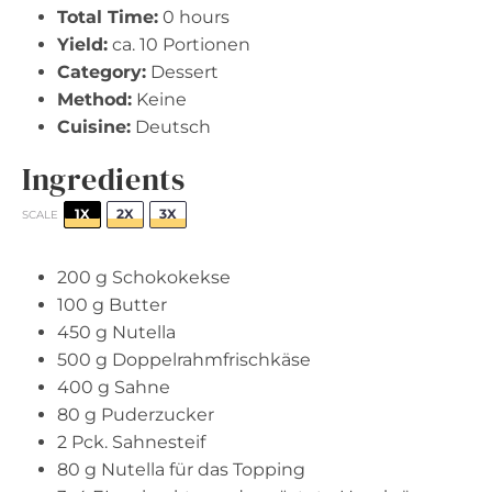
Total Time:
0 hours
Yield:
ca. 10 Portionen
Category:
Dessert
Method:
Keine
Cuisine:
Deutsch
Ingredients
1X
2X
3X
SCALE
200 g
Schokokekse
100 g
Butter
450 g
Nutella
500 g
Doppelrahmfrischkäse
400 g
Sahne
80 g
Puderzucker
2
Pck. Sahnesteif
80 g
Nutella für das Topping