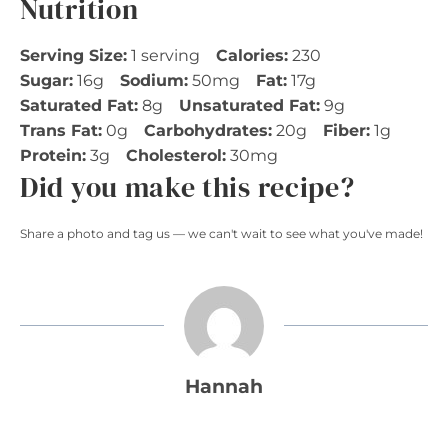
Nutrition
Serving Size:
1 serving
Calories:
230
Sugar:
16g
Sodium:
50mg
Fat:
17g
Saturated Fat:
8g
Unsaturated Fat:
9g
Trans Fat:
0g
Carbohydrates:
20g
Fiber:
1g
Protein:
3g
Cholesterol:
30mg
Did you make this recipe?
Share a photo and tag us — we can't wait to see what you've made!
Hannah