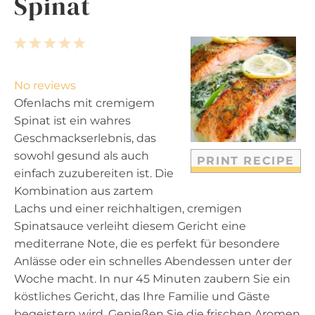
Spinat
1
2
3
4
5
S
S
S
S
S
t
t
t
t
t
No reviews
a
a
a
a
a
Ofenlachs mit cremigem
r
r
r
r
r
Spinat ist ein wahres
s
s
s
s
Geschmackserlebnis, das
sowohl gesund als auch
PRINT RECIPE
einfach zuzubereiten ist. Die
Kombination aus zartem
Lachs und einer reichhaltigen, cremigen
Spinatsauce verleiht diesem Gericht eine
mediterrane Note, die es perfekt für besondere
Anlässe oder ein schnelles Abendessen unter der
Woche macht. In nur 45 Minuten zaubern Sie ein
köstliches Gericht, das Ihre Familie und Gäste
begeistern wird. Genießen Sie die frischen Aromen