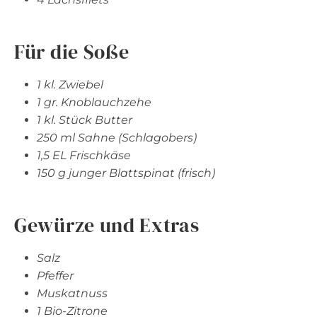
Für die Soße
1 kl. Zwiebel
1 gr. Knoblauchzehe
1 kl. Stück Butter
250 ml Sahne (Schlagobers)
1,5 EL Frischkäse
150 g junger Blattspinat (frisch)
Gewürze und Extras
Salz
Pfeffer
Muskatnuss
1 Bio-Zitrone