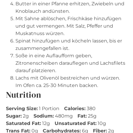
Butter in einer Pfanne erhitzen, Zwiebeln und
Knoblauch andünsten.
Mit Sahne ablöschen, Frischkäse hinzufügen
und gut vermengen. Mit Salz, Pfeffer und
Muskatnuss würzen.
Spinat hinzufügen und köcheln lassen, bis er
zusammengefallen ist.
Soße in eine Auflaufform geben,
Zitronenscheiben darauflegen und Lachsfilets
darauf platzieren.
Lachs mit Olivenöl bestreichen und würzen.
Im Ofen ca. 25-30 Minuten backen.
Nutrition
Serving Size:
1 Portion
Calories:
380
Sugar:
2g
Sodium:
480mg
Fat:
25g
Saturated Fat:
12g
Unsaturated Fat:
10g
Trans Fat:
0g
Carbohydrates:
6g
Fiber:
2g