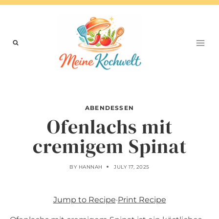
Skip
to
content
ABENDESSEN
Ofenlachs mit
cremigem Spinat
BY
HANNAH
JULY 17, 2025
Jump to Recipe
·
Print Recipe