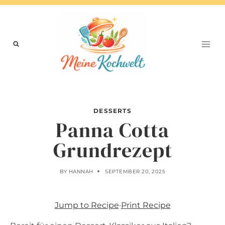
Skip
to
content
DESSERTS
Panna Cotta
Grundrezept
BY
HANNAH
SEPTEMBER 20, 2025
Jump to Recipe
·
Print Recipe