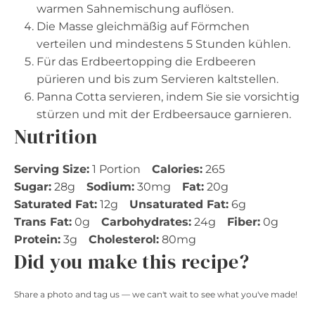
warmen Sahnemischung auflösen.
Die Masse gleichmäßig auf Förmchen
verteilen und mindestens 5 Stunden kühlen.
Für das Erdbeertopping die Erdbeeren
pürieren und bis zum Servieren kaltstellen.
Panna Cotta servieren, indem Sie sie vorsichtig
stürzen und mit der Erdbeersauce garnieren.
Nutrition
Serving Size:
1 Portion
Calories:
265
Sugar:
28g
Sodium:
30mg
Fat:
20g
Saturated Fat:
12g
Unsaturated Fat:
6g
Trans Fat:
0g
Carbohydrates:
24g
Fiber:
0g
Protein:
3g
Cholesterol:
80mg
Did you make this recipe?
Share a photo and tag us — we can't wait to see what you've made!