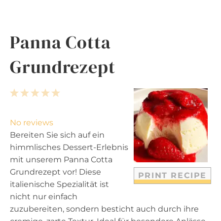
Panna Cotta
Grundrezept
1
2
3
4
5
S
S
S
S
S
t
t
t
t
t
No reviews
a
a
a
a
a
Bereiten Sie sich auf ein
r
r
r
r
r
himmlisches Dessert-Erlebnis
s
s
s
s
mit unserem Panna Cotta
Grundrezept vor! Diese
PRINT RECIPE
italienische Spezialität ist
nicht nur einfach
zuzubereiten, sondern besticht auch durch ihre