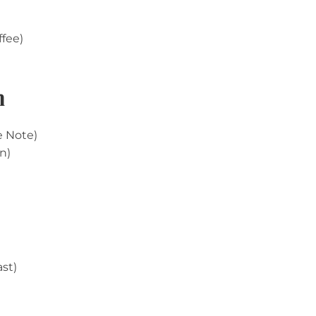
ffee)
n
e Note)
n)
st)