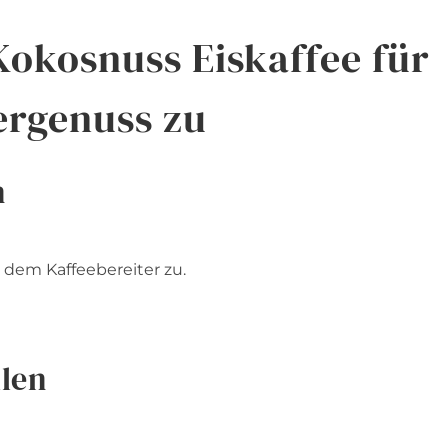
Kokosnuss Eiskaffee für
rgenuss zu
n
 dem Kaffeebereiter zu.
llen