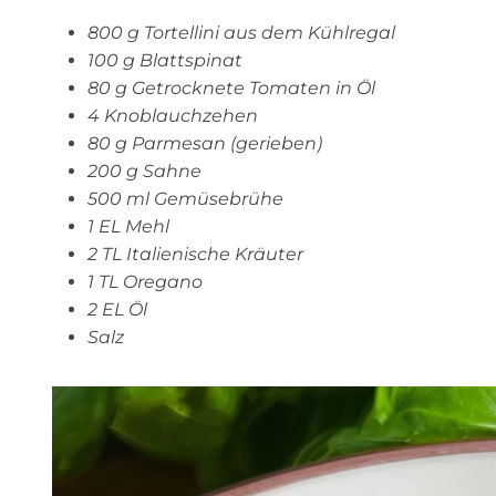
800 g Tortellini aus dem Kühlregal
100 g Blattspinat
80 g Getrocknete Tomaten in Öl
4 Knoblauchzehen
80 g Parmesan (gerieben)
200 g Sahne
500 ml Gemüsebrühe
1 EL Mehl
2 TL Italienische Kräuter
1 TL Oregano
2 EL Öl
Salz