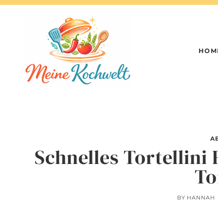
Skip
to
content
HOM
A
Schnelles Tortellini
To
BY
HANNAH