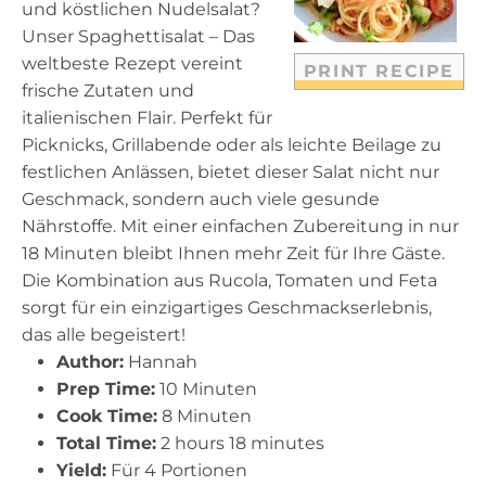
und köstlichen Nudelsalat?
s
s
s
s
Unser Spaghettisalat – Das
weltbeste Rezept vereint
PRINT RECIPE
frische Zutaten und
italienischen Flair. Perfekt für
Picknicks, Grillabende oder als leichte Beilage zu
festlichen Anlässen, bietet dieser Salat nicht nur
Geschmack, sondern auch viele gesunde
Nährstoffe. Mit einer einfachen Zubereitung in nur
18 Minuten bleibt Ihnen mehr Zeit für Ihre Gäste.
Die Kombination aus Rucola, Tomaten und Feta
sorgt für ein einzigartiges Geschmackserlebnis,
das alle begeistert!
Author:
Hannah
Prep Time:
10 Minuten
Cook Time:
8 Minuten
Total Time:
2 hours 18 minutes
Yield:
Für 4 Portionen