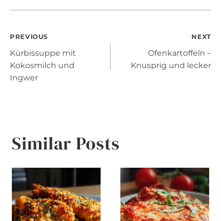
Post
PREVIOUS
NEXT
Kürbissuppe mit
Ofenkartoffeln –
navigation
Kokosmilch und
Knusprig und lecker
Ingwer
Similar Posts