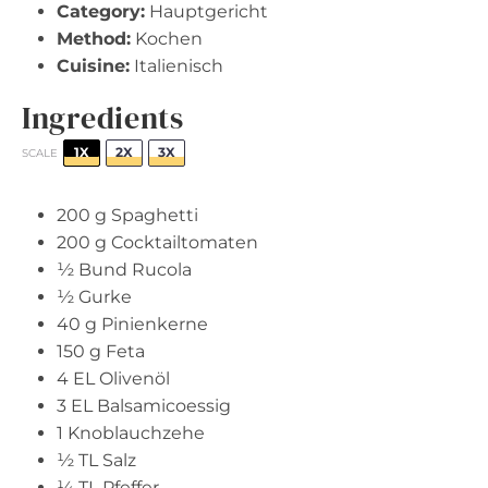
Category:
Hauptgericht
Method:
Kochen
Cuisine:
Italienisch
Ingredients
1X
2X
3X
SCALE
200 g
Spaghetti
200 g
Cocktailtomaten
½
Bund Rucola
½
Gurke
40 g
Pinienkerne
150 g
Feta
4
EL Olivenöl
3
EL Balsamicoessig
1
Knoblauchzehe
½
TL Salz
¼
TL Pfeffer