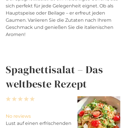
sich perfekt für jede Gelegenheit eignet. Ob als
Hauptspeise oder Beilage – er erfreut jeden
Gaumen. Variieren Sie die Zutaten nach Ihrem
Geschmack und genießen Sie die italienischen
Aromen!
Spaghettisalat – Das
weltbeste Rezept
1
2
3
4
5
S
S
S
S
S
t
t
t
t
t
No reviews
a
a
a
a
a
Lust auf einen erfrischenden
r
r
r
r
r