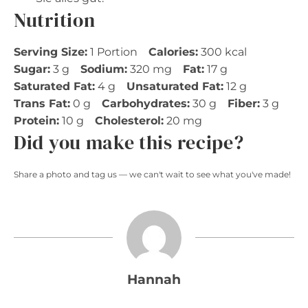
Nutrition
Serving Size:
1 Portion
Calories:
300 kcal
Sugar:
3 g
Sodium:
320 mg
Fat:
17 g
Saturated Fat:
4 g
Unsaturated Fat:
12 g
Trans Fat:
0 g
Carbohydrates:
30 g
Fiber:
3 g
Protein:
10 g
Cholesterol:
20 mg
Did you make this recipe?
Share a photo and tag us — we can't wait to see what you've made!
Hannah