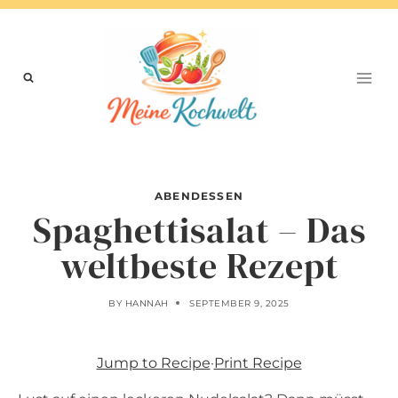
Skip
to
content
ABENDESSEN
Spaghettisalat – Das
weltbeste Rezept
BY
HANNAH
SEPTEMBER 9, 2025
Jump to Recipe
·
Print Recipe