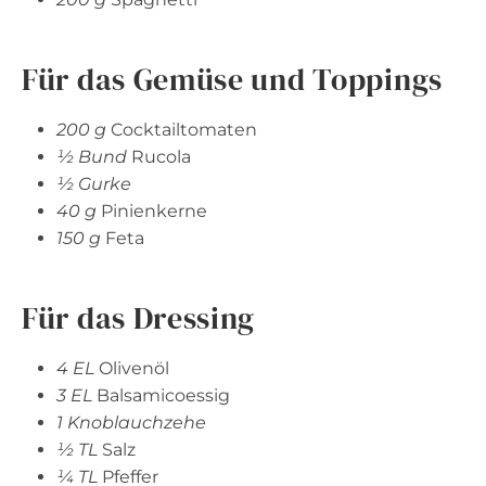
Für das Gemüse und Toppings
200 g
Cocktailtomaten
½ Bund
Rucola
½ Gurke
40 g
Pinienkerne
150 g
Feta
Für das Dressing
4 EL
Olivenöl
3 EL
Balsamicoessig
1 Knoblauchzehe
½ TL
Salz
¼ TL
Pfeffer