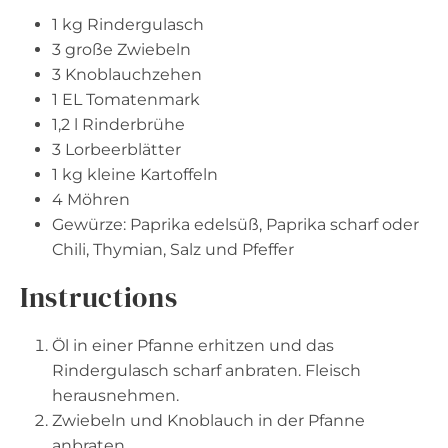
1
kg Rindergulasch
3
große Zwiebeln
3
Knoblauchzehen
1
EL Tomatenmark
1
,2 l Rinderbrühe
3
Lorbeerblätter
1
kg kleine Kartoffeln
4
Möhren
Gewürze: Paprika edelsüß, Paprika scharf oder
Chili, Thymian, Salz und Pfeffer
Instructions
Öl in einer Pfanne erhitzen und das
Rindergulasch scharf anbraten. Fleisch
herausnehmen.
Zwiebeln und Knoblauch in der Pfanne
anbraten.