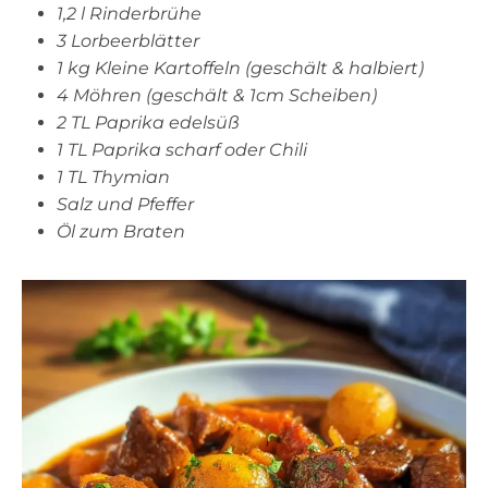
1,2 l Rinderbrühe
3 Lorbeerblätter
1 kg Kleine Kartoffeln (geschält & halbiert)
4 Möhren (geschält & 1cm Scheiben)
2 TL Paprika edelsüß
1 TL Paprika scharf oder Chili
1 TL Thymian
Salz und Pfeffer
Öl zum Braten