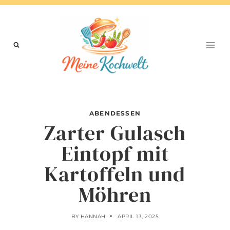
Skip
to
content
ABENDESSEN
Zarter Gulasch
Eintopf mit
Kartoffeln und
Möhren
BY
HANNAH
APRIL 13, 2025