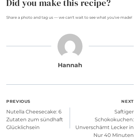
Did you make this recipe?
Share a photo and tag us — we can't wait to see what you've made!
Hannah
Post
PREVIOUS
NEXT
Nutella Cheesecake: 6
Saftiger
navigation
Zutaten zum sündhaft
Schokokuchen:
Glücklichsein
Unverschämt Lecker in
Nur 40 Minuten