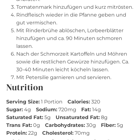
Tomatenmark hinzufügen und kurz mitrösten.
Rindfleisch wieder in die Pfanne geben und
gut vermischen.
Mit Rinderbrühe ablöschen, Lorbeerblätter
hinzufügen und ca. 90 Minuten schmoren
lassen.
Nach der Schmorzeit Kartoffeln und Möhren
sowie die restlichen Gewürze hinzufügen. Ca.
30-40 Minuten leicht köcheln lassen.
Mit Petersilie garnieren und servieren.
Nutrition
Serving Size:
1 Portion
Calories:
320
Sugar:
4g
Sodium:
720mg
Fat:
14g
Saturated Fat:
5g
Unsaturated Fat:
8g
Trans Fat:
0g
Carbohydrates:
30g
Fiber:
5g
Protein:
22g
Cholesterol:
70mg