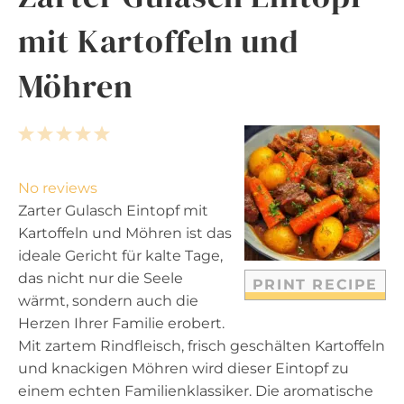
mit Kartoffeln und
Möhren
1
2
3
4
5
S
S
S
S
S
t
t
t
t
t
No reviews
a
a
a
a
a
Zarter Gulasch Eintopf mit
r
r
r
r
r
Kartoffeln und Möhren ist das
s
s
s
s
ideale Gericht für kalte Tage,
das nicht nur die Seele
PRINT RECIPE
wärmt, sondern auch die
Herzen Ihrer Familie erobert.
Mit zartem Rindfleisch, frisch geschälten Kartoffeln
und knackigen Möhren wird dieser Eintopf zu
einem echten Familienklassiker. Die aromatische