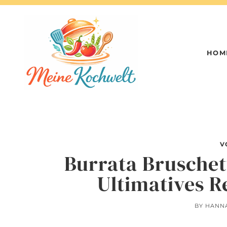
Skip
to
content
HOM
V
Burrata Bruschet
Ultimatives R
BY
HANN