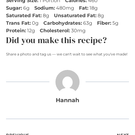
Serving Size:
1 Portion
Calories:
460
Sugar:
6g
Sodium:
480mg
Fat:
18g
Saturated Fat:
8g
Unsaturated Fat:
8g
Trans Fat:
0g
Carbohydrates:
63g
Fiber:
5g
Protein:
12g
Cholesterol:
30mg
Did you make this recipe?
Share a photo and tag us — we can't wait to see what you've made!
Hannah