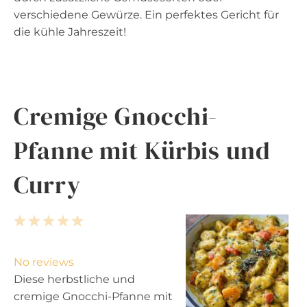
verschiedene Gewürze. Ein perfektes Gericht für
die kühle Jahreszeit!
Cremige Gnocchi-
Pfanne mit Kürbis und
Curry
1
2
3
4
5
S
S
S
S
S
t
t
t
t
t
No reviews
a
a
a
a
a
Diese herbstliche und
r
r
r
r
r
cremige Gnocchi-Pfanne mit