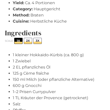
Yield:
Ca. 4 Portionen
Category:
Hauptgericht
Method:
Braten
Cuisine:
Herbstliche Küche
Ingredients
1X
2X
3X
SCALE
1
kleiner Hokkaido-Kürbis (ca.
800 g
)
1
Zwiebel
2
EL pflanzliches Öl
125 g
Cème fraîche
150
ml Milch (oder pflanzliche Alternative)
600 g
Gnocchi
1
–
2
Prisen Currypulver
1
TL Kräuter der Provence (getrocknet)
Salz