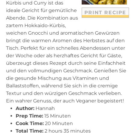
s
s
s
s
Kürbis und Curry ist das
ideale Gericht für gemütliche
PRINT RECIPE
Abende. Die Kombination aus
zartem Hokkaido-Kürbis,
weichen Gnocchi und aromatischen Gewürzen
bringt die warmen Aromen des Herbstes auf den
Tisch. Perfekt für ein schnelles Abendessen unter
der Woche oder als herzhaftes Gericht für Gäste,
überzeugt dieses Rezept durch seine Einfachheit
und den vollmundigen Geschmack. Genießen Sie
die gesunde Mischung aus Vitaminen und
Ballaststoffen, während Sie sich in die cremige
Textur und den würzigen Geschmack verlieben.
Ein wahrer Genuss, der auch Veganer begeistert!
Author:
Hannah
Prep Time:
15 Minuten
Cook Time:
20 Minuten
Total Time:
2 hours 35 minutes