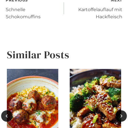
Post
PREVIOUS
NEXT
Schnelle
Kartoffelauflauf mit
navigation
Schokomuffins
Hackfleisch
Similar Posts