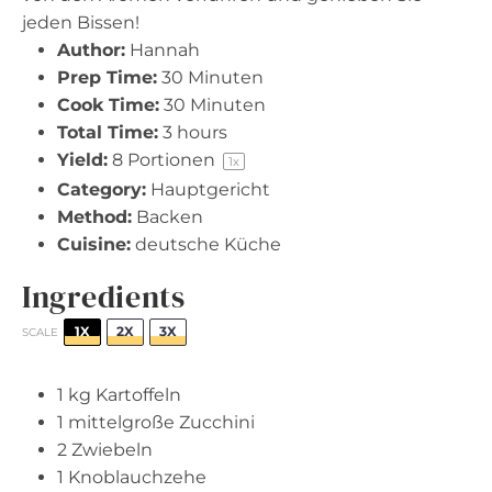
jeden Bissen!
Author:
Hannah
Prep Time:
30 Minuten
Cook Time:
30 Minuten
Total Time:
3 hours
Yield:
8
Portionen
1
x
Category:
Hauptgericht
Method:
Backen
Cuisine:
deutsche Küche
Ingredients
1X
2X
3X
SCALE
1
kg Kartoffeln
1
mittelgroße Zucchini
2
Zwiebeln
1
Knoblauchzehe