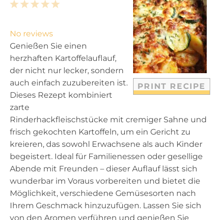
1
2
3
4
5
S
S
S
S
S
t
t
t
t
t
No reviews
a
a
a
a
a
Genießen Sie einen
r
r
r
r
r
herzhaften Kartoffelauflauf,
s
s
s
s
der nicht nur lecker, sondern
auch einfach zuzubereiten ist.
PRINT RECIPE
Dieses Rezept kombiniert
zarte
Rinderhackfleischstücke mit cremiger Sahne und
frisch gekochten Kartoffeln, um ein Gericht zu
kreieren, das sowohl Erwachsene als auch Kinder
begeistert. Ideal für Familienessen oder gesellige
Abende mit Freunden – dieser Auflauf lässt sich
wunderbar im Voraus vorbereiten und bietet die
Möglichkeit, verschiedene Gemüsesorten nach
Ihrem Geschmack hinzuzufügen. Lassen Sie sich
von den Aromen verführen und genießen Sie