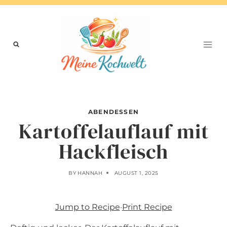
Skip
to
content
ABENDESSEN
Kartoffelauflauf mit
Hackfleisch
BY
HANNAH
AUGUST 1, 2025
Jump to Recipe
·
Print Recipe