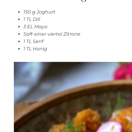
150 g Joghurt
1 TL Dill
3 EL Mayo
Saft einer viertel Zitrone
1 TL Senf
1 TL Honig