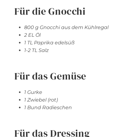
Für die Gnocchi
800 g Gnocchi aus dem Kühlregal
2 EL Öl
1 TL Paprika edelsüß
1-2 TL Salz
Für das Gemüse
1 Gurke
1 Zwiebel (rot)
1 Bund Radieschen
Für das Dressing