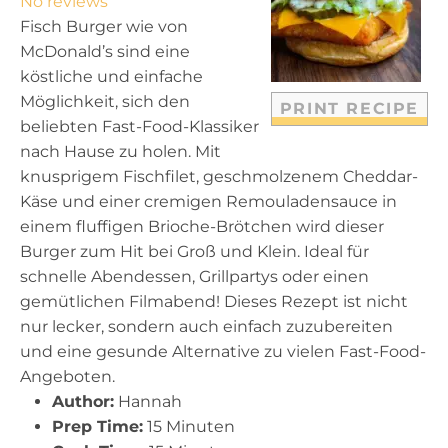
No reviews
a
a
a
a
a
Fisch Burger wie von
r
r
r
r
r
McDonald’s sind eine
s
s
s
s
köstliche und einfache
Möglichkeit, sich den
PRINT RECIPE
beliebten Fast-Food-Klassiker
nach Hause zu holen. Mit
knusprigem Fischfilet, geschmolzenem Cheddar-
Käse und einer cremigen Remouladensauce in
einem fluffigen Brioche-Brötchen wird dieser
Burger zum Hit bei Groß und Klein. Ideal für
schnelle Abendessen, Grillpartys oder einen
gemütlichen Filmabend! Dieses Rezept ist nicht
nur lecker, sondern auch einfach zuzubereiten
und eine gesunde Alternative zu vielen Fast-Food-
Angeboten.
Author:
Hannah
Prep Time:
15 Minuten