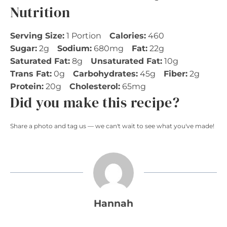
Nutrition
Serving Size:
1 Portion
Calories:
460
Sugar:
2g
Sodium:
680mg
Fat:
22g
Saturated Fat:
8g
Unsaturated Fat:
10g
Trans Fat:
0g
Carbohydrates:
45g
Fiber:
2g
Protein:
20g
Cholesterol:
65mg
Did you make this recipe?
Share a photo and tag us — we can't wait to see what you've made!
Hannah