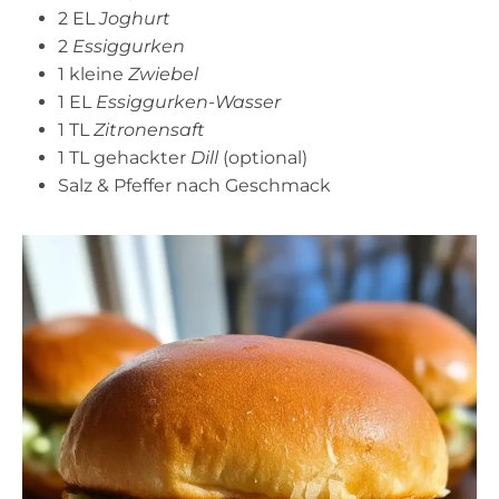
2 EL
Joghurt
2
Essiggurken
1 kleine
Zwiebel
1 EL
Essiggurken-Wasser
1 TL
Zitronensaft
1 TL gehackter
Dill
(optional)
Salz & Pfeffer nach Geschmack