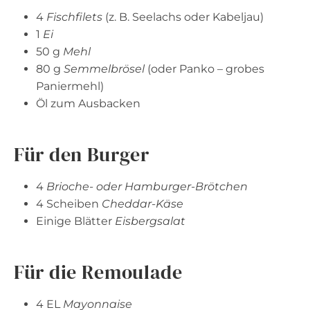
4
Fischfilets
(z. B. Seelachs oder Kabeljau)
1
Ei
50 g
Mehl
80 g
Semmelbrösel
(oder Panko – grobes
Paniermehl)
Öl zum Ausbacken
Für den Burger
4
Brioche- oder Hamburger-Brötchen
4 Scheiben
Cheddar-Käse
Einige Blätter
Eisbergsalat
Für die Remoulade
4 EL
Mayonnaise