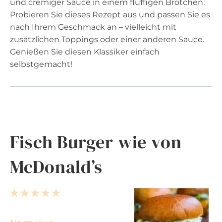
und cremiger Sauce in einem fluffigen Brötchen.
Probieren Sie dieses Rezept aus und passen Sie es
nach Ihrem Geschmack an – vielleicht mit
zusätzlichen Toppings oder einer anderen Sauce.
Genießen Sie diesen Klassiker einfach
selbstgemacht!
Fisch Burger wie von
McDonald’s
1
2
3
4
5
S
S
S
S
S
t
t
t
t
t