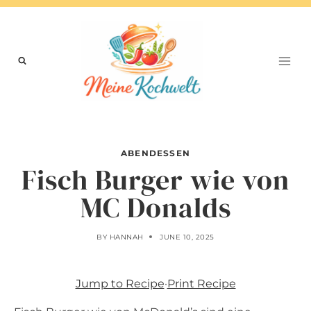
Skip
to
content
ABENDESSEN
Fisch Burger wie von
MC Donalds
BY
HANNAH
JUNE 10, 2025
Jump to Recipe
·
Print Recipe