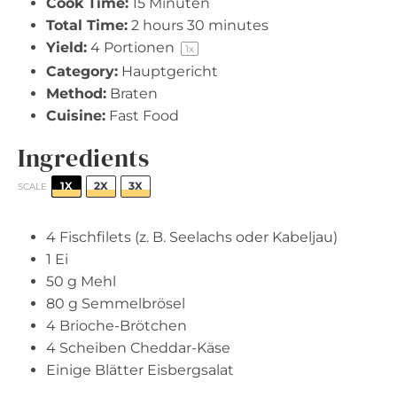
Cook Time:
15 Minuten
Total Time:
2 hours 30 minutes
Yield:
4
Portionen
1
x
Category:
Hauptgericht
Method:
Braten
Cuisine:
Fast Food
Ingredients
1X
2X
3X
SCALE
4
Fischfilets (z. B. Seelachs oder Kabeljau)
1
Ei
50 g
Mehl
80 g
Semmelbrösel
4
Brioche-Brötchen
4
Scheiben Cheddar-Käse
Einige Blätter Eisbergsalat