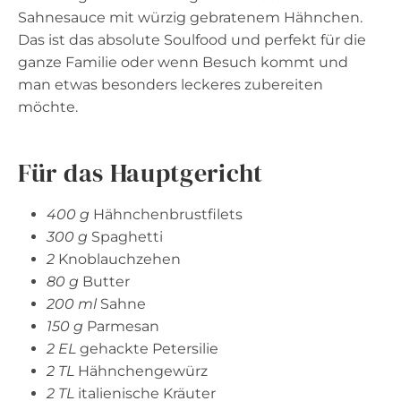
Sahnesauce mit würzig gebratenem Hähnchen.
Das ist das absolute Soulfood und perfekt für die
ganze Familie oder wenn Besuch kommt und
man etwas besonders leckeres zubereiten
möchte.
Für das Hauptgericht
400 g
Hähnchenbrustfilets
300 g
Spaghetti
2
Knoblauchzehen
80 g
Butter
200 ml
Sahne
150 g
Parmesan
2 EL
gehackte Petersilie
2 TL
Hähnchengewürz
2 TL
italienische Kräuter