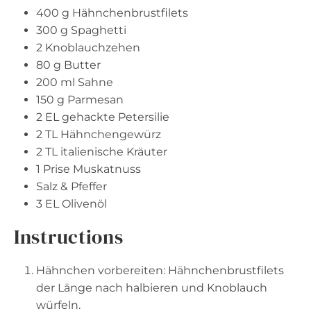
400 g
Hähnchenbrustfilets
300 g
Spaghetti
2
Knoblauchzehen
80 g
Butter
200
ml Sahne
150 g
Parmesan
2
EL gehackte Petersilie
2
TL Hähnchengewürz
2
TL italienische Kräuter
1
Prise Muskatnuss
Salz & Pfeffer
3
EL Olivenöl
Instructions
Hähnchen vorbereiten: Hähnchenbrustfilets
der Länge nach halbieren und Knoblauch
würfeln.