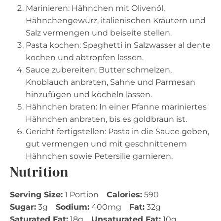
Marinieren: Hähnchen mit Olivenöl,
Hähnchengewürz, italienischen Kräutern und
Salz vermengen und beiseite stellen.
Pasta kochen: Spaghetti in Salzwasser al dente
kochen und abtropfen lassen.
Sauce zubereiten: Butter schmelzen,
Knoblauch anbraten, Sahne und Parmesan
hinzufügen und köcheln lassen.
Hähnchen braten: In einer Pfanne mariniertes
Hähnchen anbraten, bis es goldbraun ist.
Gericht fertigstellen: Pasta in die Sauce geben,
gut vermengen und mit geschnittenem
Hähnchen sowie Petersilie garnieren.
Nutrition
Serving Size:
1 Portion
Calories:
590
Sugar:
3g
Sodium:
400mg
Fat:
32g
Saturated Fat:
18g
Unsaturated Fat:
10g