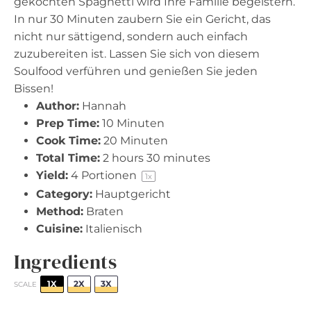
gekochten Spaghetti wird Ihre Familie begeistern.
In nur 30 Minuten zaubern Sie ein Gericht, das
nicht nur sättigend, sondern auch einfach
zuzubereiten ist. Lassen Sie sich von diesem
Soulfood verführen und genießen Sie jeden
Bissen!
Author:
Hannah
Prep Time:
10 Minuten
Cook Time:
20 Minuten
Total Time:
2 hours 30 minutes
Yield:
4
Portionen
1
x
Category:
Hauptgericht
Method:
Braten
Cuisine:
Italienisch
Ingredients
1X
2X
3X
SCALE