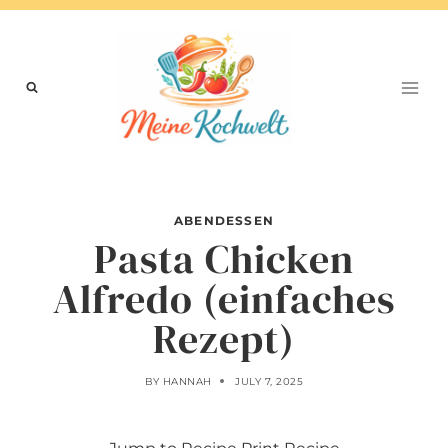
Skip
to
content
ABENDESSEN
Pasta Chicken
Alfredo (einfaches
Rezept)
BY
HANNAH
JULY 7, 2025