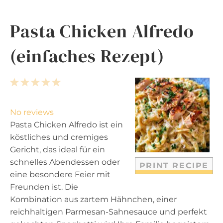
Pasta Chicken Alfredo
(einfaches Rezept)
1
2
3
4
5
S
S
S
S
S
t
t
t
t
t
No reviews
a
a
a
a
a
Pasta Chicken Alfredo ist ein
r
r
r
r
r
köstliches und cremiges
s
s
s
s
Gericht, das ideal für ein
schnelles Abendessen oder
PRINT RECIPE
eine besondere Feier mit
Freunden ist. Die
Kombination aus zartem Hähnchen, einer
reichhaltigen Parmesan-Sahnesauce und perfekt