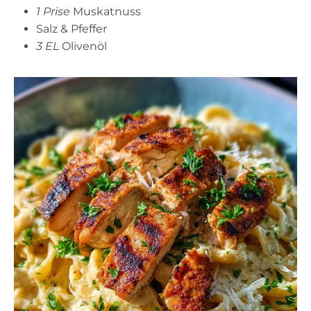
1 Prise
Muskatnuss
Salz & Pfeffer
3 EL
Olivenöl