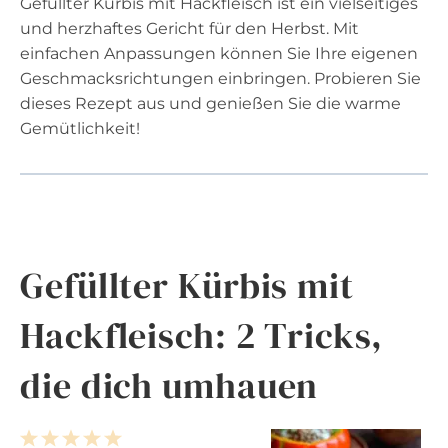
Gefüllter Kürbis mit Hackfleisch ist ein vielseitiges
und herzhaftes Gericht für den Herbst. Mit
einfachen Anpassungen können Sie Ihre eigenen
Geschmacksrichtungen einbringen. Probieren Sie
dieses Rezept aus und genießen Sie die warme
Gemütlichkeit!
Gefüllter Kürbis mit
Hackfleisch: 2 Tricks,
die dich umhauen
1
2
3
4
5