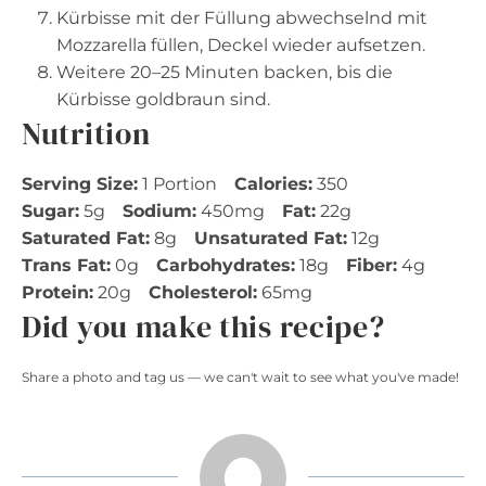
Kürbisse mit der Füllung abwechselnd mit
Mozzarella füllen, Deckel wieder aufsetzen.
Weitere 20–25 Minuten backen, bis die
Kürbisse goldbraun sind.
Nutrition
Serving Size:
1 Portion
Calories:
350
Sugar:
5g
Sodium:
450mg
Fat:
22g
Saturated Fat:
8g
Unsaturated Fat:
12g
Trans Fat:
0g
Carbohydrates:
18g
Fiber:
4g
Protein:
20g
Cholesterol:
65mg
Did you make this recipe?
Share a photo and tag us — we can't wait to see what you've made!