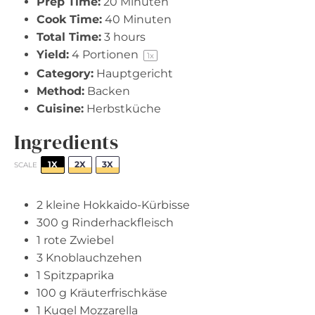
Prep Time:
20 Minuten
Cook Time:
40 Minuten
Total Time:
3 hours
Yield:
4
Portionen
1
x
Category:
Hauptgericht
Method:
Backen
Cuisine:
Herbstküche
Ingredients
1X
2X
3X
SCALE
2
kleine Hokkaido-Kürbisse
300 g
Rinderhackfleisch
1
rote Zwiebel
3
Knoblauchzehen
1
Spitzpaprika
100 g
Kräuterfrischkäse
1
Kugel Mozzarella