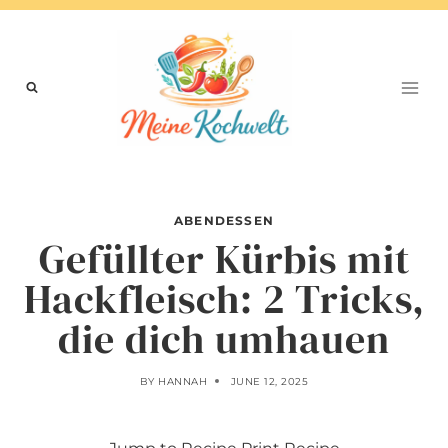
Skip
to
content
ABENDESSEN
Gefüllter Kürbis mit
Hackfleisch: 2 Tricks,
die dich umhauen
BY
HANNAH
JUNE 12, 2025