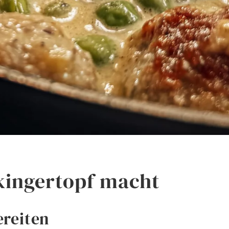
kingertopf macht
ereiten