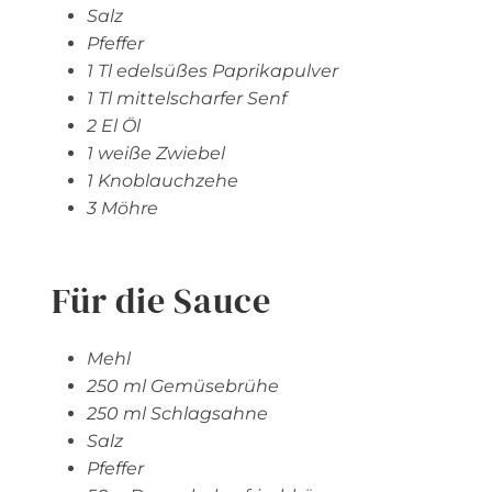
Salz
Pfeffer
1 Tl edelsüßes Paprikapulver
1 Tl mittelscharfer Senf
2 El Öl
1 weiße Zwiebel
1 Knoblauchzehe
3 Möhre
Für die Sauce
Mehl
250 ml Gemüsebrühe
250 ml Schlagsahne
Salz
Pfeffer