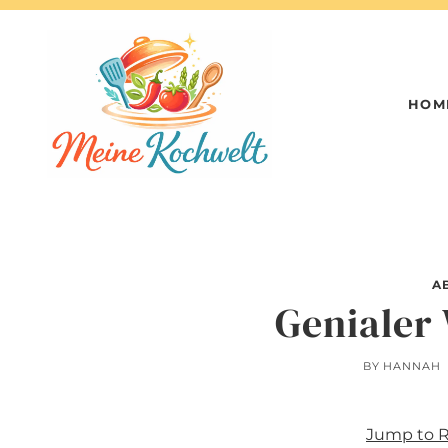
Skip
to
content
HOM
A
Genialer
BY
HANNAH
Jump to 