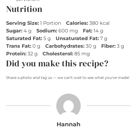
Nutrition
Serving Size:
1 Portion
Calories:
380 kcal
Sugar:
4 g
Sodium:
600 mg
Fat:
14 g
Saturated Fat:
5 g
Unsaturated Fat:
7 g
Trans Fat:
0 g
Carbohydrates:
30 g
Fiber:
3 g
Protein:
32 g
Cholesterol:
85 mg
Did you make this recipe?
Share a photo and tag us — we can't wait to see what you've made!
Hannah