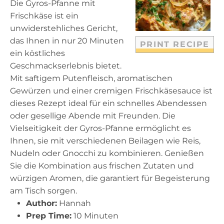
Die Gyros-Pfanne mit
r
r
r
r
r
Frischkäse ist ein
s
s
s
s
unwiderstehliches Gericht,
das Ihnen in nur 20 Minuten
PRINT RECIPE
ein köstliches
Geschmackserlebnis bietet.
Mit saftigem Putenfleisch, aromatischen
Gewürzen und einer cremigen Frischkäsesauce ist
dieses Rezept ideal für ein schnelles Abendessen
oder gesellige Abende mit Freunden. Die
Vielseitigkeit der Gyros-Pfanne ermöglicht es
Ihnen, sie mit verschiedenen Beilagen wie Reis,
Nudeln oder Gnocchi zu kombinieren. Genießen
Sie die Kombination aus frischen Zutaten und
würzigen Aromen, die garantiert für Begeisterung
am Tisch sorgen.
Author:
Hannah
Prep Time:
10 Minuten