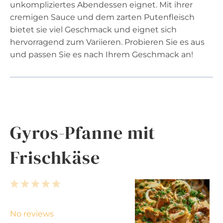
unkompliziertes Abendessen eignet. Mit ihrer
cremigen Sauce und dem zarten Putenfleisch
bietet sie viel Geschmack und eignet sich
hervorragend zum Variieren. Probieren Sie es aus
und passen Sie es nach Ihrem Geschmack an!
Gyros-Pfanne mit
Frischkäse
1
2
3
4
5
S
S
S
S
S
t
t
t
t
t
No reviews
a
a
a
a
a