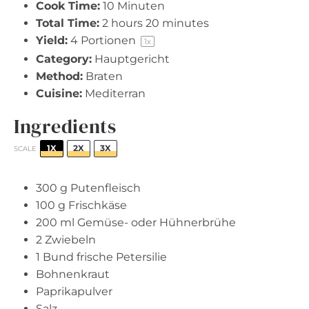
Cook Time:
10 Minuten
Total Time:
2 hours 20 minutes
Yield:
4
Portionen
1
x
Category:
Hauptgericht
Method:
Braten
Cuisine:
Mediterran
Ingredients
1X
2X
3X
SCALE
300 g
Putenfleisch
100 g
Frischkäse
200
ml Gemüse- oder Hühnerbrühe
2
Zwiebeln
1
Bund frische Petersilie
Bohnenkraut
Paprikapulver
Salz