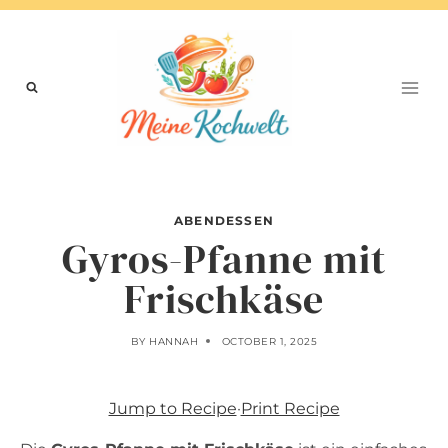
Skip
to
content
ABENDESSEN
Gyros-Pfanne mit
Frischkäse
BY
HANNAH
OCTOBER 1, 2025
Jump to Recipe
·
Print Recipe