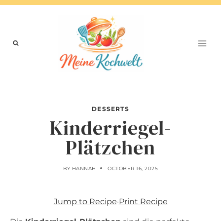
Skip
to
content
DESSERTS
Kinderriegel-
Plätzchen
BY
HANNAH
OCTOBER 16, 2025
Jump to Recipe
·
Print Recipe