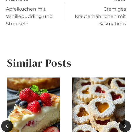
Post
Apfelkuchen mit
Cremiges
navigation
Vanillepudding und
Kräuterhähnchen mit
Streuseln
Basmatireis
Similar Posts