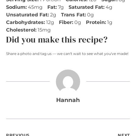
Sodium:
45mg
Fat:
7g
Saturated Fat:
4g
Unsaturated Fat:
2g
Trans Fat:
0g
Carbohydrates:
12g
Fiber:
0g
Protein:
1g
Cholesterol:
15mg
Did you make this recipe?
Share a photo and tag us — we can't wait to see what you've made!
Hannah
PREVIOUS
NEXT