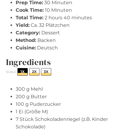
Prep Time:
30 Minuten
Cook Time:
10 Minuten
Total Time:
2 hours 40 minutes
Yield:
Ca. 32 Plätzchen
Category:
Dessert
Method:
Backen
Cuisine:
Deutsch
Ingredients
1X
2X
3X
SCALE
300 g
Mehl
200 g
Butter
100 g
Puderzucker
1
Ei (Größe M)
7
Stück Schokoladenriegel (z.B. Kinder
Schokolade)