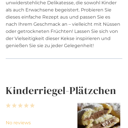
unwiderstehliche Delikatesse, die sowohl Kinder
als auch Erwachsene begeistert. Probieren Sie
dieses einfache Rezept aus und passen Sie es
nach Ihrem Geschmack an – vielleicht mit Nüssen
oder getrockneten Früchten! Lassen Sie sich von
der Vielseitigkeit dieser Kekse inspirieren und
genießen Sie sie zu jeder Gelegenheit!
Kinderriegel-Plätzchen
1
2
3
4
5
S
S
S
S
S
t
t
t
t
t
No reviews
a
a
a
a
a