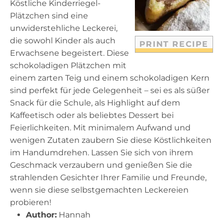
Köstliche Kinderriegel-
r
r
r
r
r
Plätzchen sind eine
s
s
s
s
unwiderstehliche Leckerei,
die sowohl Kinder als auch
PRINT RECIPE
Erwachsene begeistert. Diese
schokoladigen Plätzchen mit
einem zarten Teig und einem schokoladigen Kern
sind perfekt für jede Gelegenheit – sei es als süßer
Snack für die Schule, als Highlight auf dem
Kaffeetisch oder als beliebtes Dessert bei
Feierlichkeiten. Mit minimalem Aufwand und
wenigen Zutaten zaubern Sie diese Köstlichkeiten
im Handumdrehen. Lassen Sie sich von ihrem
Geschmack verzaubern und genießen Sie die
strahlenden Gesichter Ihrer Familie und Freunde,
wenn sie diese selbstgemachten Leckereien
probieren!
Author:
Hannah