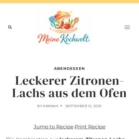
Skip
to
content
ABENDESSEN
Leckerer Zitronen-
Lachs aus dem Ofen
BY
HANNAH
SEPTEMBER 12, 2025
Jump to Recipe
·
Print Recipe