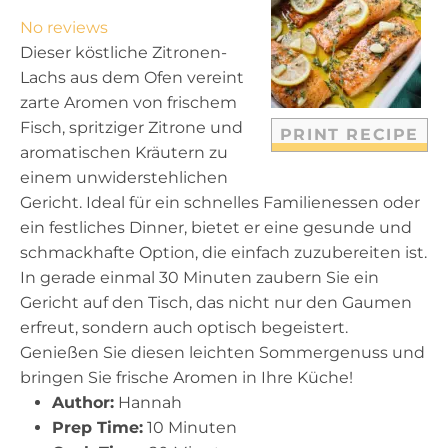
t
t
t
t
t
No reviews
a
a
a
a
a
Dieser köstliche Zitronen-
r
r
r
r
r
Lachs aus dem Ofen vereint
s
s
s
s
zarte Aromen von frischem
Fisch, spritziger Zitrone und
PRINT RECIPE
aromatischen Kräutern zu
einem unwiderstehlichen
Gericht. Ideal für ein schnelles Familienessen oder
ein festliches Dinner, bietet er eine gesunde und
schmackhafte Option, die einfach zuzubereiten ist.
In gerade einmal 30 Minuten zaubern Sie ein
Gericht auf den Tisch, das nicht nur den Gaumen
erfreut, sondern auch optisch begeistert.
Genießen Sie diesen leichten Sommergenuss und
bringen Sie frische Aromen in Ihre Küche!
Author:
Hannah
Prep Time:
10 Minuten