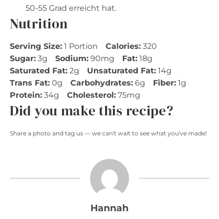
50-55 Grad erreicht hat.
Nutrition
Serving Size:
1 Portion
Calories:
320
Sugar:
3g
Sodium:
90mg
Fat:
18g
Saturated Fat:
2g
Unsaturated Fat:
14g
Trans Fat:
0g
Carbohydrates:
6g
Fiber:
1g
Protein:
34g
Cholesterol:
75mg
Did you make this recipe?
Share a photo and tag us — we can't wait to see what you've made!
Hannah