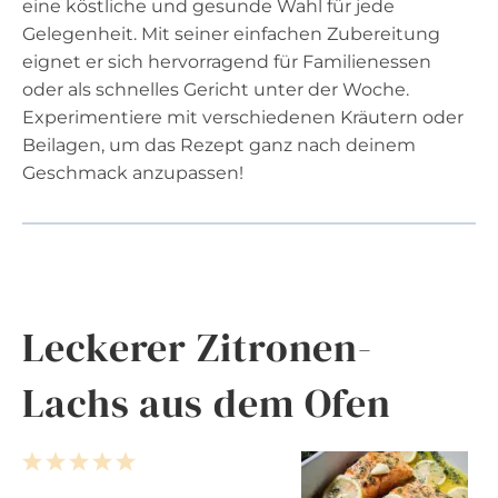
eine köstliche und gesunde Wahl für jede
Gelegenheit. Mit seiner einfachen Zubereitung
eignet er sich hervorragend für Familienessen
oder als schnelles Gericht unter der Woche.
Experimentiere mit verschiedenen Kräutern oder
Beilagen, um das Rezept ganz nach deinem
Geschmack anzupassen!
Leckerer Zitronen-
Lachs aus dem Ofen
1
2
3
4
5
S
S
S
S
S