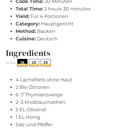
Cook Time:
20 Minuten
Total Time:
2 hours 30 minutes
Yield:
Für 4 Portionen
Category:
Hauptgericht
Method:
Backen
Cuisine:
Deutsch
Ingredients
1X
2X
3X
SCALE
4
Lachsfilets ohne Haut
2
Bio-Zitronen
6
–
7
Thymianzweige
2
–
3
Knoblauchzehen
5
EL Olivenöl
1
EL Honig
Salz und Pfeffer