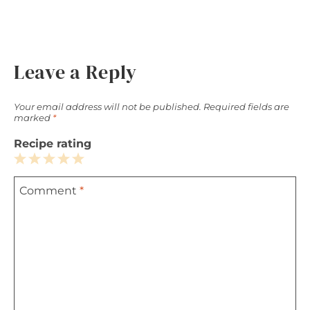
Leave a Reply
Your email address will not be published.
Required fields are
marked
*
Recipe rating
1
2
3
4
5
Comment
*
Star
Stars
Stars
Stars
Stars