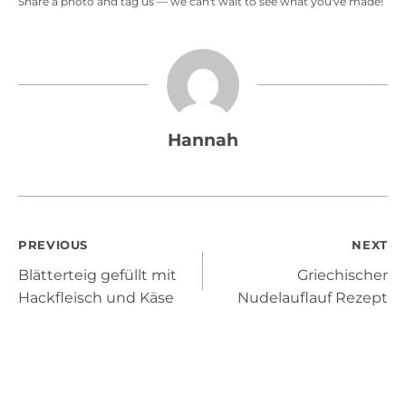
Share a photo and tag us — we can't wait to see what you've made!
Hannah
Post
PREVIOUS
NEXT
Blätterteig gefüllt mit
Griechischer
navigation
Hackfleisch und Käse
Nudelauflauf Rezept