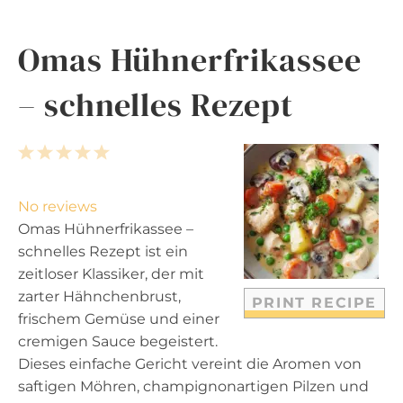
Omas Hühnerfrikassee
– schnelles Rezept
1
2
3
4
5
S
S
S
S
S
t
t
t
t
t
No reviews
a
a
a
a
a
Omas Hühnerfrikassee –
r
r
r
r
r
schnelles Rezept ist ein
s
s
s
s
zeitloser Klassiker, der mit
zarter Hähnchenbrust,
PRINT RECIPE
frischem Gemüse und einer
cremigen Sauce begeistert.
Dieses einfache Gericht vereint die Aromen von
saftigen Möhren, champignonartigen Pilzen und