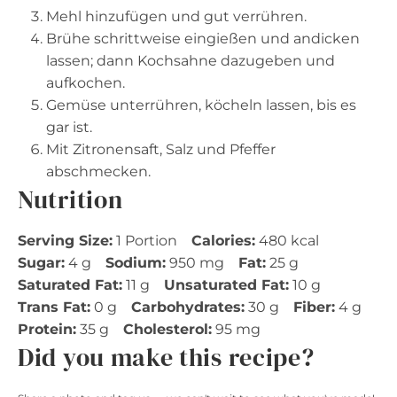
Mehl hinzufügen und gut verrühren.
Brühe schrittweise eingießen und andicken
lassen; dann Kochsahne dazugeben und
aufkochen.
Gemüse unterrühren, köcheln lassen, bis es
gar ist.
Mit Zitronensaft, Salz und Pfeffer
abschmecken.
Nutrition
Serving Size:
1 Portion
Calories:
480 kcal
Sugar:
4 g
Sodium:
950 mg
Fat:
25 g
Saturated Fat:
11 g
Unsaturated Fat:
10 g
Trans Fat:
0 g
Carbohydrates:
30 g
Fiber:
4 g
Protein:
35 g
Cholesterol:
95 mg
Did you make this recipe?