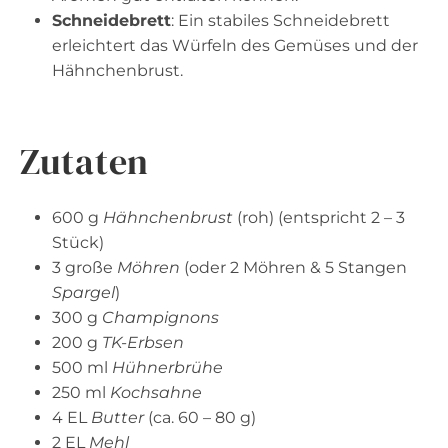
Schneidebrett
: Ein stabiles Schneidebrett
erleichtert das Würfeln des Gemüses und der
Hähnchenbrust.
Zutaten
600 g
Hähnchenbrust
(roh) (entspricht 2 – 3
Stück)
3 große
Möhren
(oder 2 Möhren & 5 Stangen
Spargel
)
300 g
Champignons
200 g
TK-Erbsen
500 ml
Hühnerbrühe
250 ml
Kochsahne
4 EL
Butter
(ca. 60 – 80 g)
2 EL
Mehl