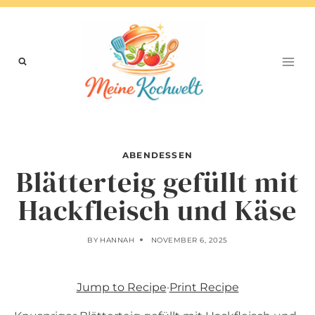
Skip
to
content
ABENDESSEN
Blätterteig gefüllt mit
Hackfleisch und Käse
BY
HANNAH
NOVEMBER 6, 2025
Jump to Recipe
·
Print Recipe