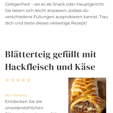
Gelegenheit – sei es als Snack oder Hauptgericht.
Sie lassen sich leicht anpassen, sodass du
verschiedene Füllungen ausprobieren kannst. Trau
dich und teste dieses vielseitige Rezept!
Blätterteig gefüllt mit
Hackfleisch und Käse
1
2
3
4
5
S
S
S
S
S
t
t
t
t
t
No reviews
a
a
a
a
a
Entdecken Sie die
r
r
r
r
r
unwiderstehlichen
s
s
s
s