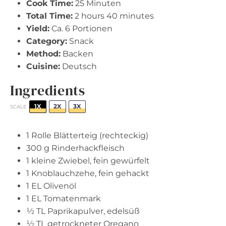
Cook Time:
25 Minuten
Total Time:
2 hours 40 minutes
Yield:
Ca. 6 Portionen
Category:
Snack
Method:
Backen
Cuisine:
Deutsch
Ingredients
1X
2X
3X
SCALE
1
Rolle Blätterteig (rechteckig)
300 g
Rinderhackfleisch
1
kleine Zwiebel, fein gewürfelt
1
Knoblauchzehe, fein gehackt
1
EL Olivenöl
1
EL Tomatenmark
½
TL Paprikapulver, edelsüß
½
TL getrockneter Oregano