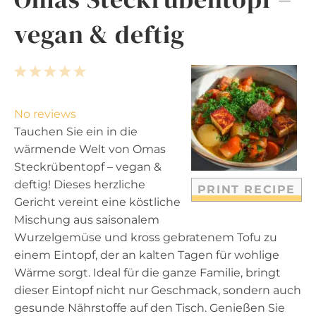
vegan & deftig
1
2
3
4
5
S
S
S
S
S
t
t
t
t
t
No reviews
a
a
a
a
a
Tauchen Sie ein in die
r
r
r
r
r
wärmende Welt von Omas
s
s
s
s
Steckrübentopf – vegan &
deftig! Dieses herzliche
PRINT RECIPE
Gericht vereint eine köstliche
Mischung aus saisonalem
Wurzelgemüse und kross gebratenem Tofu zu
einem Eintopf, der an kalten Tagen für wohlige
Wärme sorgt. Ideal für die ganze Familie, bringt
dieser Eintopf nicht nur Geschmack, sondern auch
gesunde Nährstoffe auf den Tisch. Genießen Sie