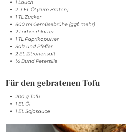
1 Lauch
2-3 EL Öl (zum Braten)
1 TL Zucker
800 ml Gemüsebrühe (ggf. mehr)
2 Lorbeerblätter
1 TL Paprikapulver
Salz und Pfeffer
2 EL Zitronensaft
½ Bund Petersilie
Für den gebratenen Tofu
200 g Tofu
1 EL Öl
1 EL Sojasauce