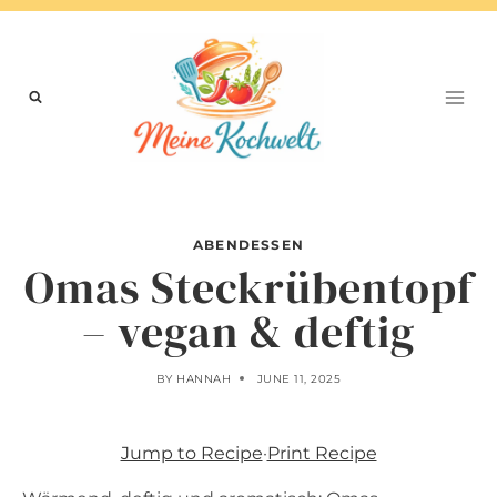
Skip
to
content
ABENDESSEN
Omas Steckrübentopf
– vegan & deftig
BY
HANNAH
JUNE 11, 2025
Jump to Recipe
·
Print Recipe