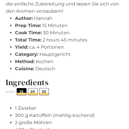
die einfache Zubereitung und lassen Sie sich von
den Aromen verzaubern!
Author:
Hannah
Prep Time:
15 Minuten
Cook Time:
30 Minuten
Total Time:
2 hours 45 minutes
Yield:
ca. 4 Portionen
Category:
Hauptgericht
Method:
Kochen
Cuisine:
Deutsch
Ingredients
1X
2X
3X
SCALE
1
Zwiebel
300 g
Kartoffeln (mehlig-kochend)
2
große Möhren