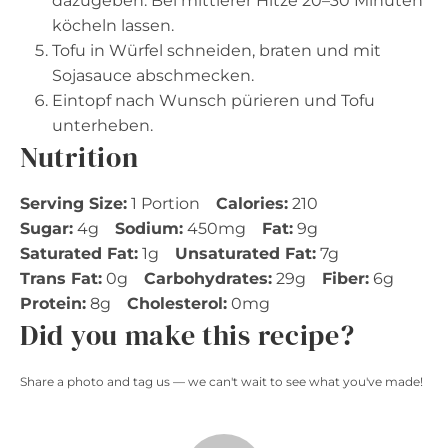
dazugeben. Bei mittlerer Hitze 20–30 Minuten
köcheln lassen.
Tofu in Würfel schneiden, braten und mit
Sojasauce abschmecken.
Eintopf nach Wunsch pürieren und Tofu
unterheben.
Nutrition
Serving Size:
1 Portion
Calories:
210
Sugar:
4g
Sodium:
450mg
Fat:
9g
Saturated Fat:
1g
Unsaturated Fat:
7g
Trans Fat:
0g
Carbohydrates:
29g
Fiber:
6g
Protein:
8g
Cholesterol:
0mg
Did you make this recipe?
Share a photo and tag us — we can't wait to see what you've made!