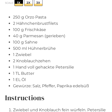
1X
2X
3X
SCALE
250 g
Orzo Pasta
2
Hähnchenbrustfilets
100 g
Frischkäse
40 g
Parmesan (gerieben)
100 g
Sahne
500
ml Hühnerbrühe
1
Zwiebel
2
Knoblauchzehen
1
Hand voll gehackte Petersilie
1
TL Butter
1
EL Öl
Gewürze: Salz, Pfeffer, Paprika edelsüß
Instructions
Zwiebel und Knoblauch fein würfeln. Petersilie