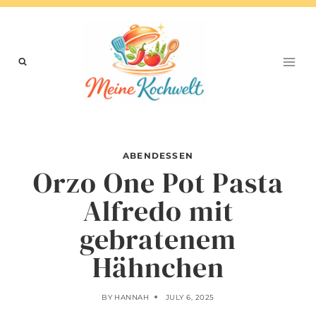
Skip
to
content
ABENDESSEN
Orzo One Pot Pasta
Alfredo mit
gebratenem
Hähnchen
BY
HANNAH
JULY 6, 2025