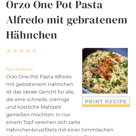
Orzo One Pot Pasta
Alfredo mit gebratenem
Hähnchen
1
2
3
4
5
S
S
S
S
S
t
t
t
t
t
No reviews
a
a
a
a
a
Orzo One Pot Pasta Alfredo
r
r
r
r
r
mit gebratenem Hähnchen
s
s
s
s
ist das ideale Gericht für alle,
die eine schnelle, cremige
PRINT RECIPE
und köstliche Mahlzeit
genießen möchten. In nur
einem Topf vereinen sich zarte
Hähnchenbrustfilets mit einer himmlischen