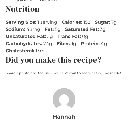
Nutrition
Serving Size:
1 serving
Calories:
152
Sugar:
7g
Sodium:
48mg
Fat:
5g
Saturated Fat:
3g
Unsaturated Fat:
2g
Trans Fat:
0g
Carbohydrates:
24g
Fiber:
1g
Protein:
4g
Cholesterol:
13mg
Did you make this recipe?
Share a photo and tag us — we can't wait to see what you've made!
Hannah