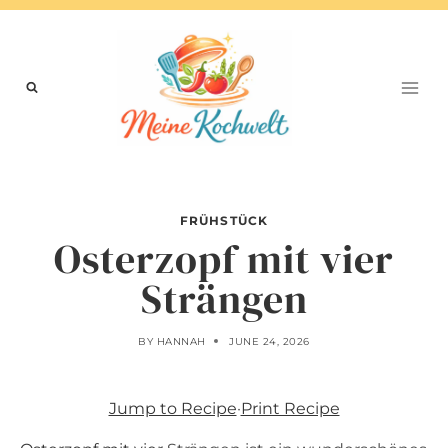
Skip
to
content
FRÜHSTÜCK
Osterzopf mit vier
Strängen
BY
HANNAH
JUNE 24, 2026
Jump to Recipe
·
Print Recipe