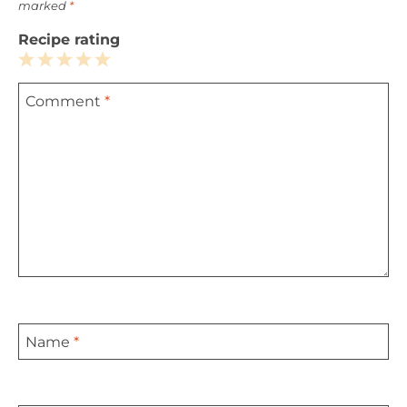
marked
*
Recipe rating
1
2
3
4
5
Comment
*
Star
Stars
Stars
Stars
Stars
Name
*