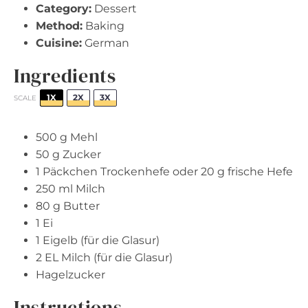
Category:
Dessert
Method:
Baking
Cuisine:
German
Ingredients
1X
2X
3X
SCALE
500 g
Mehl
50 g
Zucker
1
Päckchen Trockenhefe oder 20 g frische Hefe
250
ml Milch
80 g
Butter
1
Ei
1
Eigelb (für die Glasur)
2
EL Milch (für die Glasur)
Hagelzucker
Instructions