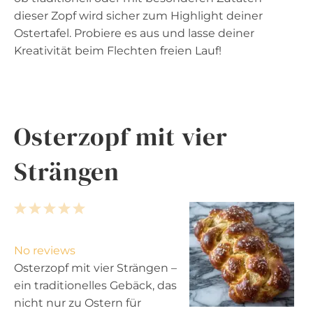
dieser Zopf wird sicher zum Highlight deiner
Ostertafel. Probiere es aus und lasse deiner
Kreativität beim Flechten freien Lauf!
Osterzopf mit vier
Strängen
1
2
3
4
5
S
S
S
S
S
t
t
t
t
t
No reviews
a
a
a
a
a
Osterzopf mit vier Strängen –
r
r
r
r
r
ein traditionelles Gebäck, das
s
s
s
s
nicht nur zu Ostern für