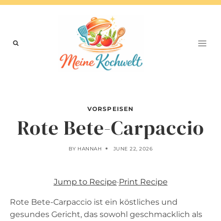
Skip
to
content
VORSPEISEN
Rote Bete-Carpaccio
BY
HANNAH
JUNE 22, 2026
Jump to Recipe
·
Print Recipe
Rote Bete-Carpaccio ist ein köstliches und
gesundes Gericht, das sowohl geschmacklich als