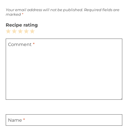
Your email address will not be published.
Required fields are
marked
*
Recipe rating
1
2
3
4
5
Comment
*
Star
Stars
Stars
Stars
Stars
Name
*