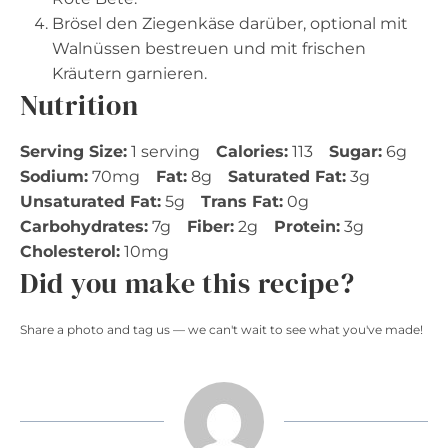
Brösel den Ziegenkäse darüber, optional mit
Walnüssen bestreuen und mit frischen
Kräutern garnieren.
Nutrition
Serving Size:
1 serving
Calories:
113
Sugar:
6g
Sodium:
70mg
Fat:
8g
Saturated Fat:
3g
Unsaturated Fat:
5g
Trans Fat:
0g
Carbohydrates:
7g
Fiber:
2g
Protein:
3g
Cholesterol:
10mg
Did you make this recipe?
Share a photo and tag us — we can't wait to see what you've made!