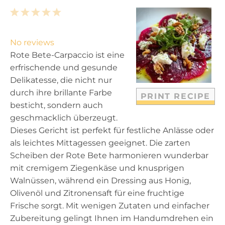
1
2
3
4
5
S
S
S
S
S
t
t
t
t
t
No reviews
a
a
a
a
a
Rote Bete-Carpaccio ist eine
r
r
r
r
r
erfrischende und gesunde
s
s
s
s
Delikatesse, die nicht nur
durch ihre brillante Farbe
PRINT RECIPE
besticht, sondern auch
geschmacklich überzeugt.
Dieses Gericht ist perfekt für festliche Anlässe oder
als leichtes Mittagessen geeignet. Die zarten
Scheiben der Rote Bete harmonieren wunderbar
mit cremigem Ziegenkäse und knusprigen
Walnüssen, während ein Dressing aus Honig,
Olivenöl und Zitronensaft für eine fruchtige
Frische sorgt. Mit wenigen Zutaten und einfacher
Zubereitung gelingt Ihnen im Handumdrehen ein