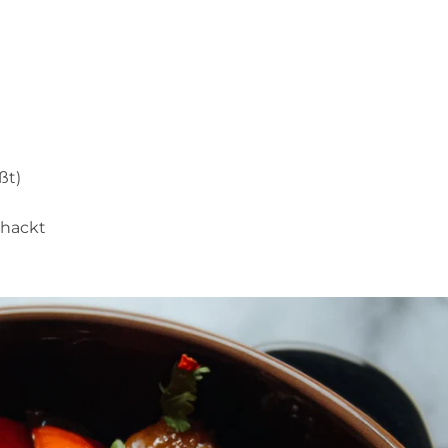
ßt)
ehackt