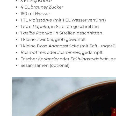
3 EL
Sojasauce
4 EL
brauner Zucker
150 ml
Wasser
1 TL
Maisstärke
(mit 1 EL Wasser verrührt)
1
rote Paprika
, in Streifen geschnitten
1
gelbe Paprika
, in Streifen geschnitten
1 kleine
Zwiebel
, grob gewürfelt
1 kleine Dose
Ananasstücke
(mit Saft, ungesü
Basmatireis
oder
Jasminreis
, gedämpft
Frischer
Koriander
oder
Frühlingszwiebeln
, g
Sesamsamen (optional)