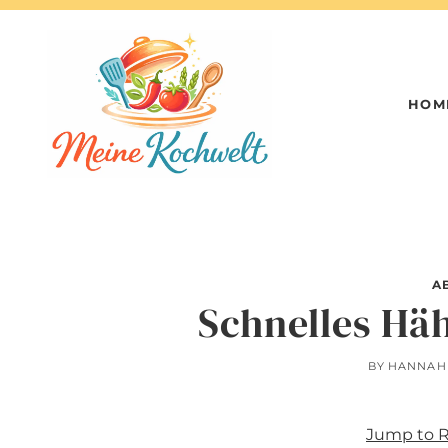
Skip
to
content
HOM
A
Schnelles Hä
BY
HANNAH
Jump to 