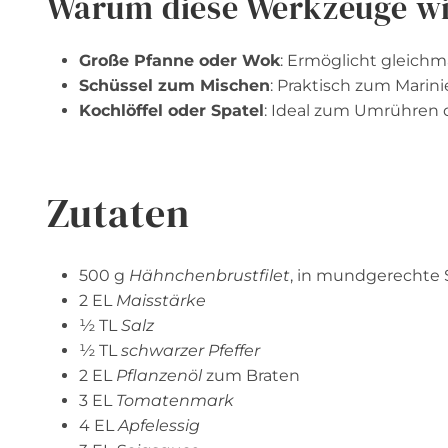
Warum diese Werkzeuge wi
Große Pfanne oder Wok
: Ermöglicht gleichm
Schüssel zum Mischen
: Praktisch zum Mari
Kochlöffel oder Spatel
: Ideal zum Umrühren 
Zutaten
500 g
Hähnchenbrustfilet
, in mundgerechte 
2 EL
Maisstärke
½ TL
Salz
½ TL
schwarzer Pfeffer
2 EL
Pflanzenöl
zum Braten
3 EL
Tomatenmark
4 EL
Apfelessig