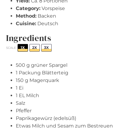
Yield:
Ca. 8 Portionen
Category:
Vorspeise
Method:
Backen
Cuisine:
Deutsch
Ingredients
1X
2X
3X
SCALE
500 g
grüner Spargel
1
Packung Blätterteig
150 g
Magerquark
1
Ei
1
EL Milch
Salz
Pfeffer
Paprikagewürz (edelsüß)
Etwas Milch und Sesam zum Bestreuen