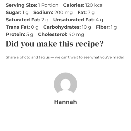
Serving Size:
1 Portion
Calories:
120 kcal
Sugar:
1 g
Sodium:
200 mg
Fat:
7 g
Saturated Fat:
2 g
Unsaturated Fat:
4 g
Trans Fat:
0 g
Carbohydrates:
10 g
Fiber:
1 g
Protein:
5 g
Cholesterol:
40 mg
Did you make this recipe?
Share a photo and tag us — we can't wait to see what you've made!
Hannah