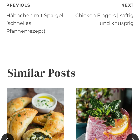
Post
PREVIOUS
NEXT
Hähnchen mit Spargel
Chicken Fingers | saftig
navigation
(schnelles
und knusprig
Pfannenrezept)
Similar Posts