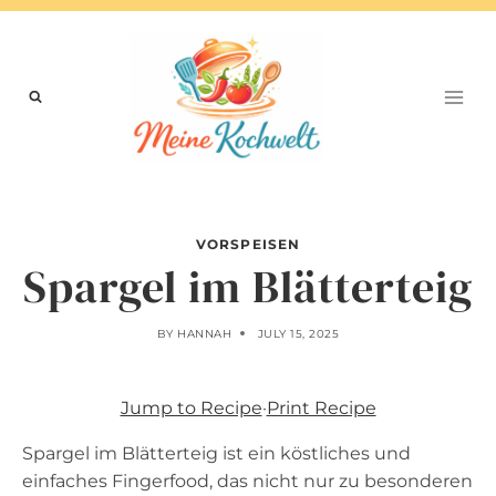
Skip
to
content
VORSPEISEN
Spargel im Blätterteig
BY
HANNAH
JULY 15, 2025
Jump to Recipe
·
Print Recipe
Spargel im Blätterteig ist ein köstliches und
einfaches Fingerfood, das nicht nur zu besonderen