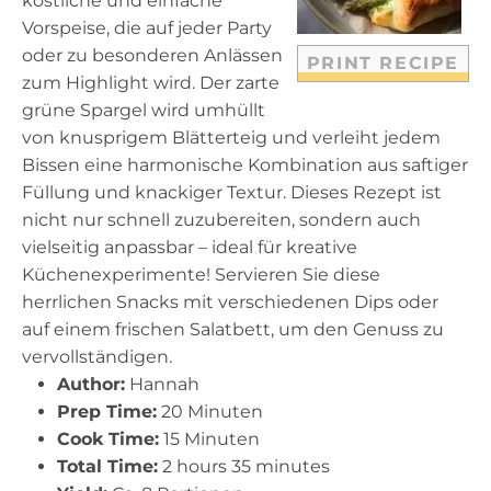
köstliche und einfache
s
s
s
s
Vorspeise, die auf jeder Party
oder zu besonderen Anlässen
PRINT RECIPE
zum Highlight wird. Der zarte
grüne Spargel wird umhüllt
von knusprigem Blätterteig und verleiht jedem
Bissen eine harmonische Kombination aus saftiger
Füllung und knackiger Textur. Dieses Rezept ist
nicht nur schnell zuzubereiten, sondern auch
vielseitig anpassbar – ideal für kreative
Küchenexperimente! Servieren Sie diese
herrlichen Snacks mit verschiedenen Dips oder
auf einem frischen Salatbett, um den Genuss zu
vervollständigen.
Author:
Hannah
Prep Time:
20 Minuten
Cook Time:
15 Minuten
Total Time:
2 hours 35 minutes