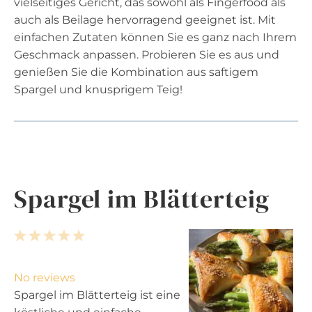
vielseitiges Gericht, das sowohl als Fingerfood als
auch als Beilage hervorragend geeignet ist. Mit
einfachen Zutaten können Sie es ganz nach Ihrem
Geschmack anpassen. Probieren Sie es aus und
genießen Sie die Kombination aus saftigem
Spargel und knusprigem Teig!
Spargel im Blätterteig
1
2
3
4
5
S
S
S
S
S
t
t
t
t
t
No reviews
a
a
a
a
a
Spargel im Blätterteig ist eine
r
r
r
r
r