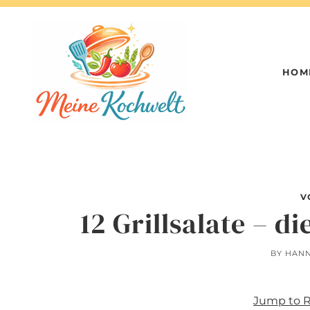
Skip
to
content
HOM
V
12 Grillsalate – di
BY
HAN
Jump to 