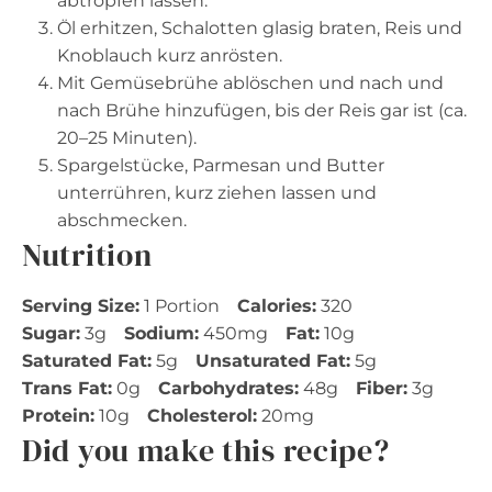
abtropfen lassen.
Öl erhitzen, Schalotten glasig braten, Reis und
Knoblauch kurz anrösten.
Mit Gemüsebrühe ablöschen und nach und
nach Brühe hinzufügen, bis der Reis gar ist (ca.
20–25 Minuten).
Spargelstücke, Parmesan und Butter
unterrühren, kurz ziehen lassen und
abschmecken.
Nutrition
Serving Size:
1 Portion
Calories:
320
Sugar:
3g
Sodium:
450mg
Fat:
10g
Saturated Fat:
5g
Unsaturated Fat:
5g
Trans Fat:
0g
Carbohydrates:
48g
Fiber:
3g
Protein:
10g
Cholesterol:
20mg
Did you make this recipe?