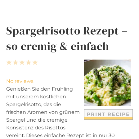
Spargelrisotto Rezept –
so cremig & einfach
1
2
3
4
5
S
S
S
S
S
t
t
t
t
t
No reviews
a
a
a
a
a
Genießen Sie den Frühling
r
r
r
r
r
mit unserem köstlichen
s
s
s
s
Spargelrisotto, das die
frischen Aromen von grünem
PRINT RECIPE
Spargel und die cremige
Konsistenz des Risottos
vereint. Dieses einfache Rezept ist in nur 30