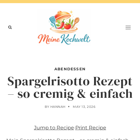
Skip
to
content
ABENDESSEN
Spargelrisotto Rezept
– so cremig & einfach
BY
HANNAH
MAY 13, 2026
Jump to Recipe
·
Print Recipe