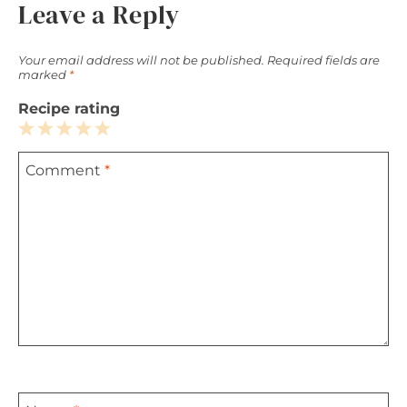
Leave a Reply
Your email address will not be published.
Required fields are
marked
*
Recipe rating
1
2
3
4
5
Comment
*
Star
Stars
Stars
Stars
Stars