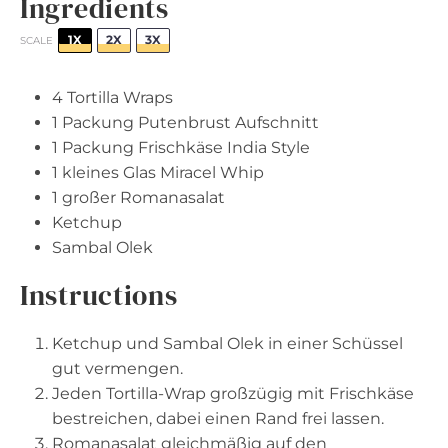
Ingredients
1X
2X
3X
SCALE
4
Tortilla Wraps
1
Packung Putenbrust Aufschnitt
1
Packung Frischkäse India Style
1
kleines Glas Miracel Whip
1
großer Romanasalat
Ketchup
Sambal Olek
Instructions
Ketchup und Sambal Olek in einer Schüssel
gut vermengen.
Jeden Tortilla-Wrap großzügig mit Frischkäse
bestreichen, dabei einen Rand frei lassen.
Romanasalat gleichmäßig auf den