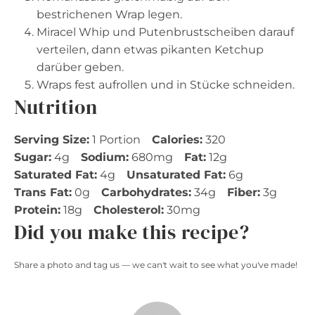
bestrichenen Wrap legen.
Miracel Whip und Putenbrustscheiben darauf
verteilen, dann etwas pikanten Ketchup
darüber geben.
Wraps fest aufrollen und in Stücke schneiden.
Nutrition
Serving Size:
1 Portion
Calories:
320
Sugar:
4g
Sodium:
680mg
Fat:
12g
Saturated Fat:
4g
Unsaturated Fat:
6g
Trans Fat:
0g
Carbohydrates:
34g
Fiber:
3g
Protein:
18g
Cholesterol:
30mg
Did you make this recipe?
Share a photo and tag us — we can't wait to see what you've made!