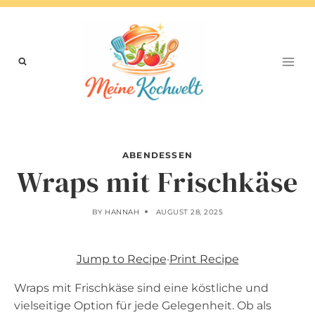
Skip
to
content
ABENDESSEN
Wraps mit Frischkäse
BY
HANNAH
AUGUST 28, 2025
Jump to Recipe
·
Print Recipe
Wraps mit Frischkäse sind eine köstliche und
vielseitige Option für jede Gelegenheit. Ob als