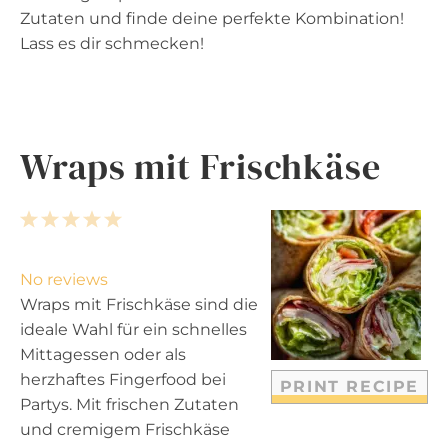
Zutaten und finde deine perfekte Kombination!
Lass es dir schmecken!
Wraps mit Frischkäse
1
2
3
4
5
S
S
S
S
S
t
t
t
t
t
No reviews
a
a
a
a
a
Wraps mit Frischkäse sind die
r
r
r
r
r
ideale Wahl für ein schnelles
s
s
s
s
Mittagessen oder als
herzhaftes Fingerfood bei
PRINT RECIPE
Partys. Mit frischen Zutaten
und cremigem Frischkäse