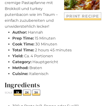
r
r
r
r
r
cremige Pastapfanne mit
s
s
s
s
Brokkoli und turkey
putenbacon wie im Traum –
PRINT RECIPE
einfach zuzubereiten und
unwiderstehlich lecker!
Author:
Hannah
Prep Time:
15 Minuten
Cook Time:
30 Minuten
Total Time:
2 hours 45 minutes
Yield:
Ca. 4 Portionen
Category:
Hauptgericht
Method:
Braten
Cuisine:
Italienisch
Ingredients
1X
2X
3X
SCALE