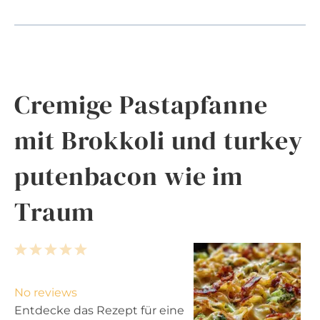
Cremige Pastapfanne
mit Brokkoli und turkey
putenbacon wie im
Traum
1
2
3
4
5
S
S
S
S
S
t
t
t
t
t
No reviews
a
a
a
a
a
Entdecke das Rezept für eine