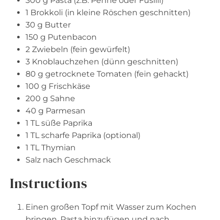
300 g
Pasta (z.B. Penne oder Fusilli)
1
Brokkoli (in kleine Röschen geschnitten)
30 g
Butter
150 g
Putenbacon
2
Zwiebeln (fein gewürfelt)
3
Knoblauchzehen (dünn geschnitten)
80 g
getrocknete Tomaten (fein gehackt)
100 g
Frischkäse
200 g
Sahne
40 g
Parmesan
1
TL süße Paprika
1
TL scharfe Paprika (optional)
1
TL Thymian
Salz nach Geschmack
Instructions
Einen großen Topf mit Wasser zum Kochen
bringen, Pasta hinzufügen und nach