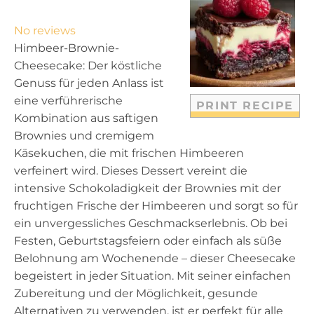
S
S
S
S
S
t
t
t
t
t
No reviews
a
a
a
a
a
Himbeer-Brownie-
r
r
r
r
r
Cheesecake: Der köstliche
s
s
s
s
Genuss für jeden Anlass ist
eine verführerische
PRINT RECIPE
Kombination aus saftigen
Brownies und cremigem
Käsekuchen, die mit frischen Himbeeren
verfeinert wird. Dieses Dessert vereint die
intensive Schokoladigkeit der Brownies mit der
fruchtigen Frische der Himbeeren und sorgt so für
ein unvergessliches Geschmackserlebnis. Ob bei
Festen, Geburtstagsfeiern oder einfach als süße
Belohnung am Wochenende – dieser Cheesecake
begeistert in jeder Situation. Mit seiner einfachen
Zubereitung und der Möglichkeit, gesunde
Alternativen zu verwenden, ist er perfekt für alle