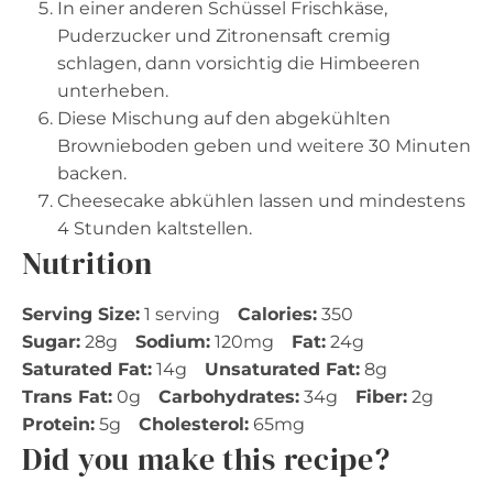
In einer anderen Schüssel Frischkäse,
Puderzucker und Zitronensaft cremig
schlagen, dann vorsichtig die Himbeeren
unterheben.
Diese Mischung auf den abgekühlten
Brownieboden geben und weitere 30 Minuten
backen.
Cheesecake abkühlen lassen und mindestens
4 Stunden kaltstellen.
Nutrition
Serving Size:
1 serving
Calories:
350
Sugar:
28g
Sodium:
120mg
Fat:
24g
Saturated Fat:
14g
Unsaturated Fat:
8g
Trans Fat:
0g
Carbohydrates:
34g
Fiber:
2g
Protein:
5g
Cholesterol:
65mg
Did you make this recipe?