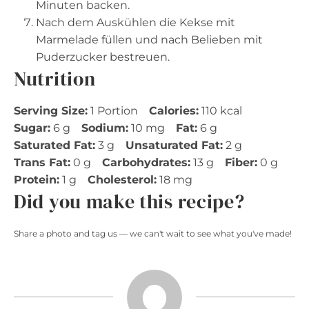
Minuten backen.
Nach dem Auskühlen die Kekse mit
Marmelade füllen und nach Belieben mit
Puderzucker bestreuen.
Nutrition
Serving Size:
1 Portion
Calories:
110 kcal
Sugar:
6 g
Sodium:
10 mg
Fat:
6 g
Saturated Fat:
3 g
Unsaturated Fat:
2 g
Trans Fat:
0 g
Carbohydrates:
13 g
Fiber:
0 g
Protein:
1 g
Cholesterol:
18 mg
Did you make this recipe?
Share a photo and tag us — we can't wait to see what you've made!