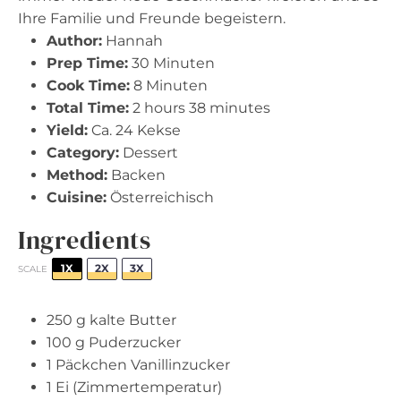
Ihre Familie und Freunde begeistern.
Author:
Hannah
Prep Time:
30 Minuten
Cook Time:
8 Minuten
Total Time:
2 hours 38 minutes
Yield:
Ca. 24 Kekse
Category:
Dessert
Method:
Backen
Cuisine:
Österreichisch
Ingredients
1X
2X
3X
SCALE
250 g
kalte Butter
100 g
Puderzucker
1
Päckchen Vanillinzucker
1
Ei (Zimmertemperatur)