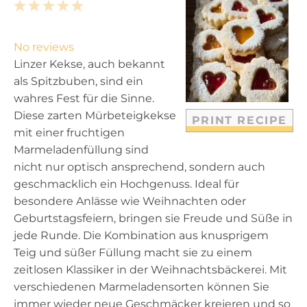
1
2
3
4
5
S
S
S
S
S
t
t
t
t
t
No reviews
a
a
a
a
a
Linzer Kekse, auch bekannt
r
r
r
r
r
als Spitzbuben, sind ein
s
s
s
s
wahres Fest für die Sinne.
Diese zarten Mürbeteigkekse
PRINT RECIPE
mit einer fruchtigen
Marmeladenfüllung sind
nicht nur optisch ansprechend, sondern auch
geschmacklich ein Hochgenuss. Ideal für
besondere Anlässe wie Weihnachten oder
Geburtstagsfeiern, bringen sie Freude und Süße in
jede Runde. Die Kombination aus knusprigem
Teig und süßer Füllung macht sie zu einem
zeitlosen Klassiker in der Weihnachtsbäckerei. Mit
verschiedenen Marmeladensorten können Sie
immer wieder neue Geschmäcker kreieren und so