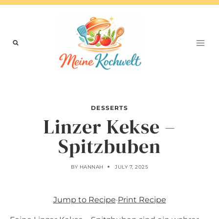
Skip
to
content
DESSERTS
Linzer Kekse –
Spitzbuben
BY
HANNAH
JULY 7, 2025
Jump to Recipe
·
Print Recipe